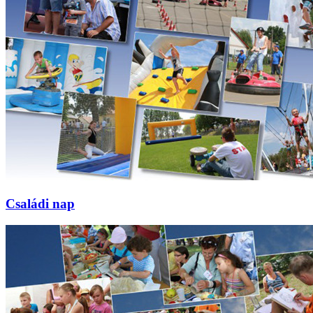
Családi nap