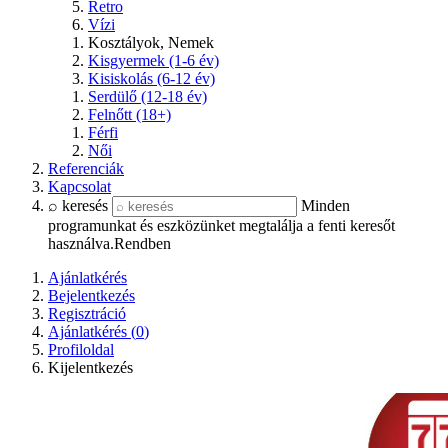
Retro
Vízi
Kosztályok, Nemek
Kisgyermek (1-6 év)
Kisiskolás (6-12 év)
Serdülő (12-18 év)
Felnőtt (18+)
Férfi
Női
Referenciák
Kapcsolat
⌕ keresés
Minden
programunkat és eszközünket megtalálja a fenti keresőt
használva.
Rendben
Ajánlatkérés
Bejelentkezés
Regisztráció
Ajánlatkérés (
0
)
Profiloldal
Kijelentkezés