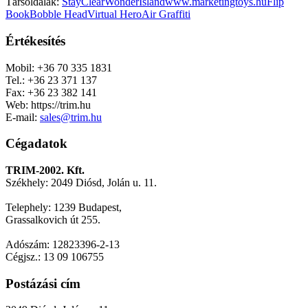
Társoldalak:
StayClear
WonderIsland
www.marketingtoys.hu
Flip
Book
Bobble Head
Virtual Hero
Air Graffiti
Értékesítés
Mobil: +36 70 335 1831
Tel.: +36 23 371 137
Fax: +36 23 382 141
Web: https://trim.hu
E-mail:
sales@trim.hu
Cégadatok
TRIM-2002. Kft.
Székhely: 2049 Diósd, Jolán u. 11.
Telephely: 1239 Budapest,
Grassalkovich út 255.
Adószám: 12823396-2-13
Cégjsz.: 13 09 106755
Postázási cím