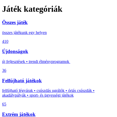
Játék kategóriák
Összes játék
összes játékunk egy helyen
410
Újdonságok
új fejlesztések • trendi élményprogramok
36
Felfújható játékok
felfújható légvárak • csúszdás ugrálók • óriás csúszdák •
akadálypályák • sport- és ügyességi játékok
65
Extrém játékok