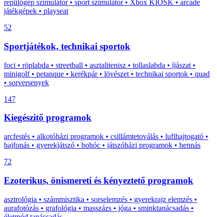
repülőgép szimulátor • sport szimulátor • Xbox KIOSK • arcade
játékgépek • playseat
52
Sportjátékok, technikai sportok
foci • röplabda • streetball • asztalitenisz • tollaslabda • íjászat •
minigolf • petanque • kerékpár • lövészet • technikai sportok • quad
• sorversenyek
147
Kiegészitő programok
arcfestés • alkotóházi programok • csillámtetoválás • lufihajtogató •
hajfonás • gyerekjátszó • bohóc • játszóházi programok • hennás
72
Ezoterikus, önismereti és kényeztető programok
asztrológia • számmisztika • sorselemzés • gyerekrajz elemzés •
aurafotózás • grafológia • masszázs • jóga • sminktanácsadás •
életmód tanácsadás