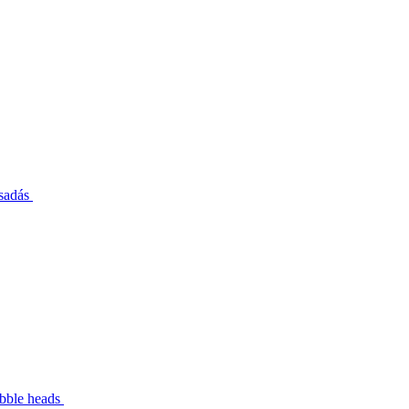
csadás
bobble heads