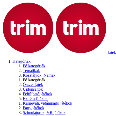
Játék
Kategóriák
Fő kategóriák
Tematikák
Kosztályok, Nemek
Fő kategóriák
Összes játék
Újdonságok
Felfújható játékok
Extrém játékok
Karneváli, vidámparki játékok
Party játékok
Szimulátorok, VR játékok