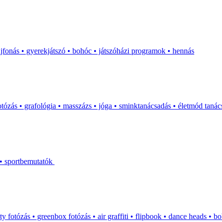
hajfonás • gyerekjátszó • bohóc • játszóházi programok • hennás
otózás • grafológia • masszázs • jóga • sminktanácsadás • életmód taná
• sportbemutatók
ity fotózás • greenbox fotózás • air graffiti • flipbook • dance heads • 