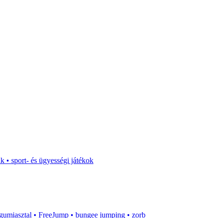
k • sport- és ügyességi játékok
 gumiasztal • FreeJump • bungee jumping • zorb