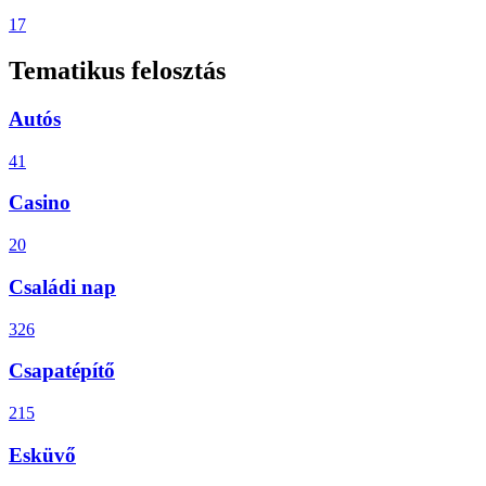
17
Tematikus felosztás
Autós
41
Casino
20
Családi nap
326
Csapatépítő
215
Esküvő