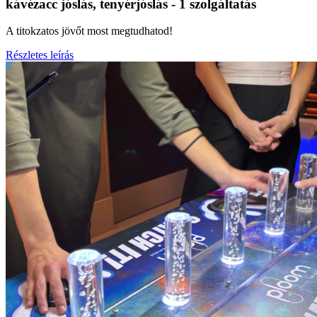
kávézacc jóslás, tenyérjóslás - 1 szolgáltatás
A titokzatos jövőt most megtudhatod!
Részletes leírás