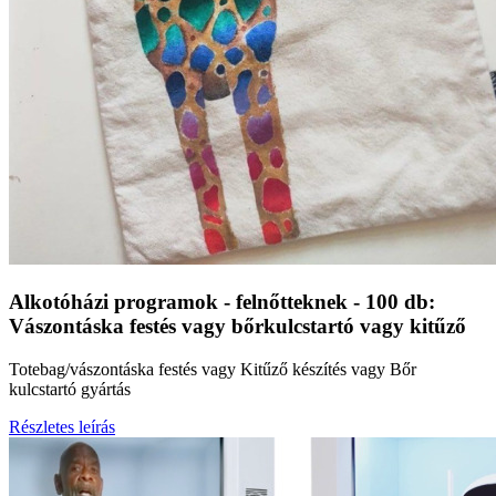
Alkotóházi programok - felnőtteknek - 100 db:
Vászontáska festés vagy bőrkulcstartó vagy kitűző
Totebag/vászontáska festés vagy Kitűző készítés vagy Bőr
kulcstartó gyártás
Részletes leírás