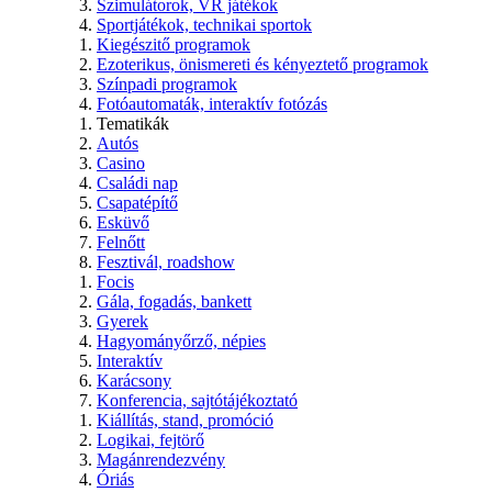
Szimulátorok, VR játékok
Sportjátékok, technikai sportok
Kiegészitő programok
Ezoterikus, önismereti és kényeztető programok
Színpadi programok
Fotóautomaták, interaktív fotózás
Tematikák
Autós
Casino
Családi nap
Csapatépítő
Esküvő
Felnőtt
Fesztivál, roadshow
Focis
Gála, fogadás, bankett
Gyerek
Hagyományőrző, népies
Interaktív
Karácsony
Konferencia, sajtótájékoztató
Kiállítás, stand, promóció
Logikai, fejtörő
Magánrendezvény
Óriás