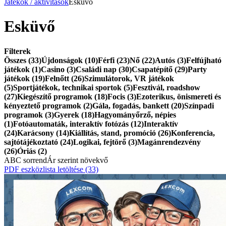
Játékok / aktivitások
Esküvő
Esküvő
Filterek
Összes (33)
Újdonságok (10)
Férfi (23)
Nő (22)
Autós (3)
Felfújható
játékok (1)
Casino (3)
Családi nap (30)
Csapatépítő (29)
Party
játékok (19)
Felnőtt (26)
Szimulátorok, VR játékok
(5)
Sportjátékok, technikai sportok (5)
Fesztivál, roadshow
(27)
Kiegészítő programok (18)
Focis (3)
Ezoterikus, önismereti és
kényeztető programok (2)
Gála, fogadás, bankett (20)
Színpadi
programok (3)
Gyerek (18)
Hagyományőrző, népies
(1)
Fotóautomaták, interaktív fotózás (12)
Interaktív
(24)
Karácsony (14)
Kiállítás, stand, promóció (26)
Konferencia,
sajtótájékoztató (24)
Logikai, fejtörő (3)
Magánrendezvény
(26)
Óriás (2)
ABC sorrend
Ár szerint növekvő
PDF eszközlista letöltése
(33)