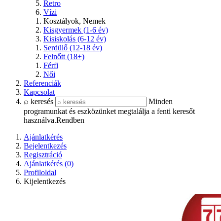
Retro
Vízi
Kosztályok, Nemek
Kisgyermek (1-6 év)
Kisiskolás (6-12 év)
Serdülő (12-18 év)
Felnőtt (18+)
Férfi
Női
Referenciák
Kapcsolat
⌕ keresés
Minden
programunkat és eszközünket megtalálja a fenti keresőt
használva.
Rendben
Ajánlatkérés
Bejelentkezés
Regisztráció
Ajánlatkérés (
0
)
Profiloldal
Kijelentkezés