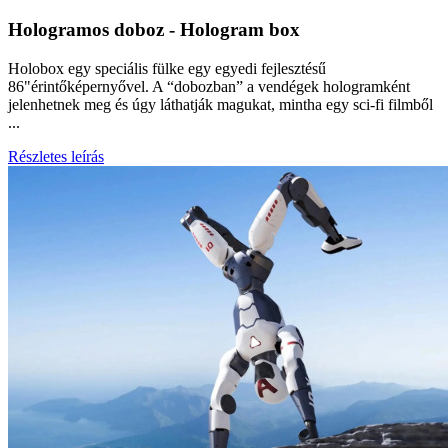
Hologramos doboz - Hologram box
Holobox egy speciális fülke egy egyedi fejlesztésű
86"érintőképernyővel. A “dobozban” a vendégek hologramként
jelenhetnek meg és úgy láthatják magukat, mintha egy sci-fi filmből
...
Részletes leírás