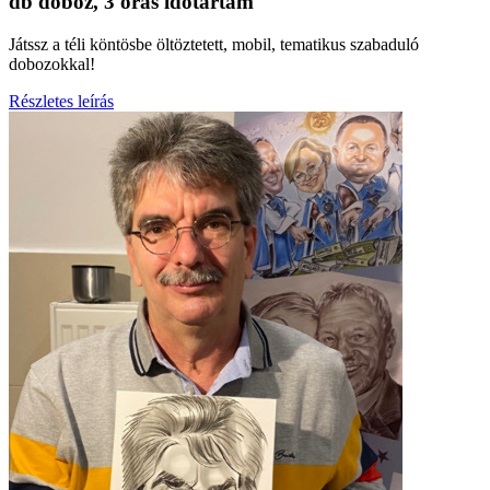
db doboz, 3 órás időtartam
Játssz a téli köntösbe öltöztetett, mobil, tematikus szabaduló
dobozokkal!
Részletes leírás