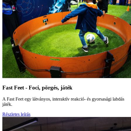
Fast Feet - Foci, pörgés, játék
A Fast Feet egy látványos, interaktív reakció- és gyorsasági labdás
játék.
Részletes leírás