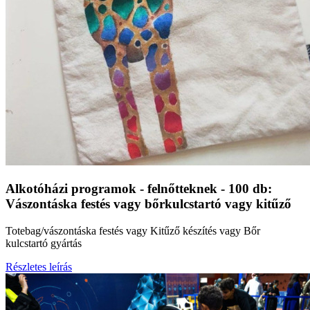
Alkotóházi programok - felnőtteknek - 100 db:
Vászontáska festés vagy bőrkulcstartó vagy kitűző
Totebag/vászontáska festés vagy Kitűző készítés vagy Bőr
kulcstartó gyártás
Részletes leírás