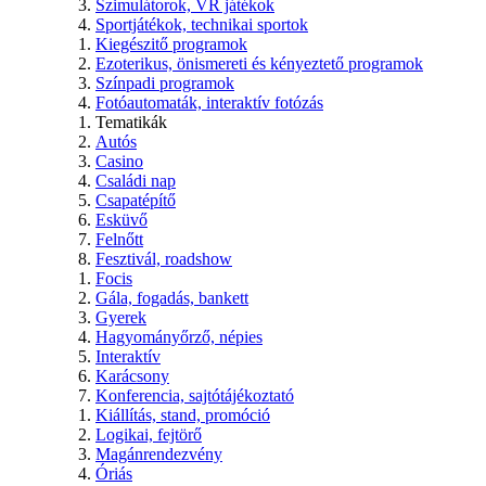
Szimulátorok, VR játékok
Sportjátékok, technikai sportok
Kiegészitő programok
Ezoterikus, önismereti és kényeztető programok
Színpadi programok
Fotóautomaták, interaktív fotózás
Tematikák
Autós
Casino
Családi nap
Csapatépítő
Esküvő
Felnőtt
Fesztivál, roadshow
Focis
Gála, fogadás, bankett
Gyerek
Hagyományőrző, népies
Interaktív
Karácsony
Konferencia, sajtótájékoztató
Kiállítás, stand, promóció
Logikai, fejtörő
Magánrendezvény
Óriás