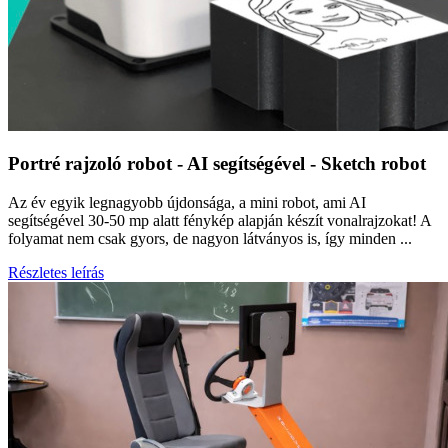
Portré rajzoló robot - AI segítségével - Sketch robot
Az év egyik legnagyobb újdonsága, a mini robot, ami AI
segítségével 30-50 mp alatt fénykép alapján készít vonalrajzokat! A
folyamat nem csak gyors, de nagyon látványos is, így minden ...
Részletes leírás