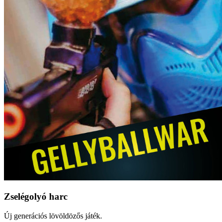
Zselégolyó harc
Új generációs lövöldözős játék.