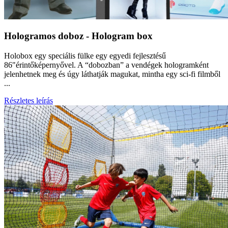
Hologramos doboz - Hologram box
Holobox egy speciális fülke egy egyedi fejlesztésű
86"érintőképernyővel. A “dobozban” a vendégek hologramként
jelenhetnek meg és úgy láthatják magukat, mintha egy sci-fi filmből
...
Részletes leírás