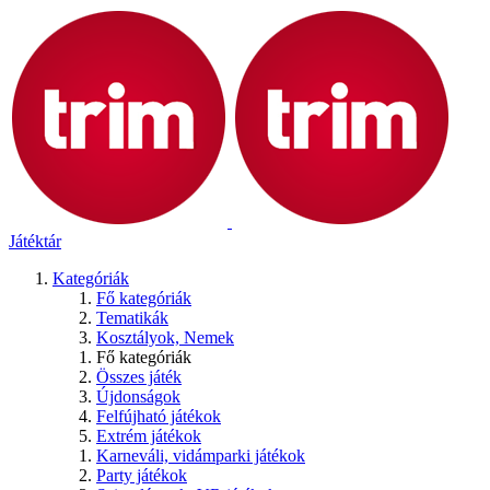
Játéktár
Kategóriák
Fő kategóriák
Tematikák
Kosztályok, Nemek
Fő kategóriák
Összes játék
Újdonságok
Felfújható játékok
Extrém játékok
Karneváli, vidámparki játékok
Party játékok