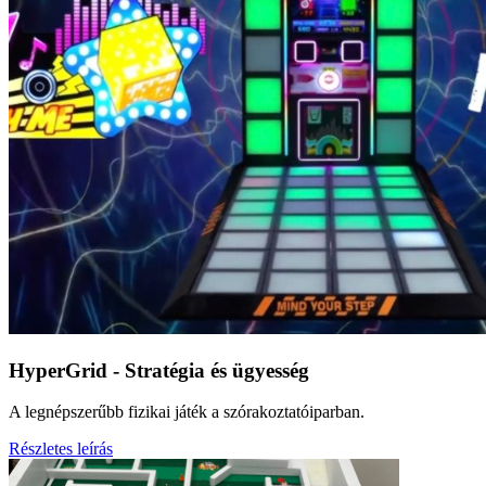
HyperGrid - Stratégia és ügyesség
A legnépszerűbb fizikai játék a szórakoztatóiparban.
Részletes leírás