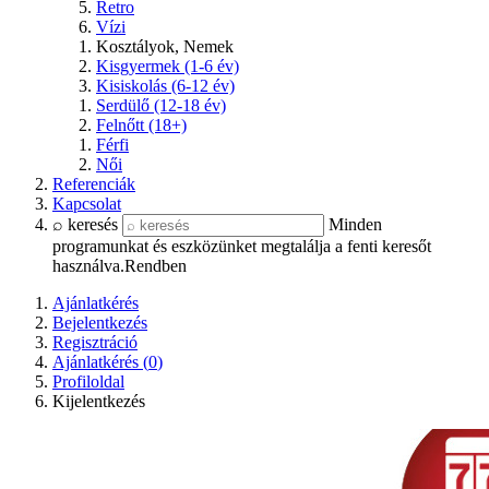
Retro
Vízi
Kosztályok, Nemek
Kisgyermek (1-6 év)
Kisiskolás (6-12 év)
Serdülő (12-18 év)
Felnőtt (18+)
Férfi
Női
Referenciák
Kapcsolat
⌕ keresés
Minden
programunkat és eszközünket megtalálja a fenti keresőt
használva.
Rendben
Ajánlatkérés
Bejelentkezés
Regisztráció
Ajánlatkérés (
0
)
Profiloldal
Kijelentkezés