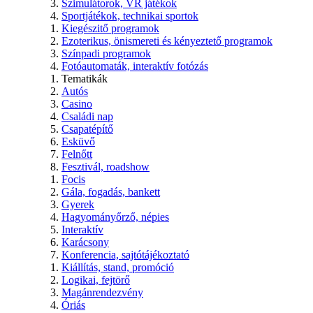
Szimulátorok, VR játékok
Sportjátékok, technikai sportok
Kiegészitő programok
Ezoterikus, önismereti és kényeztető programok
Színpadi programok
Fotóautomaták, interaktív fotózás
Tematikák
Autós
Casino
Családi nap
Csapatépítő
Esküvő
Felnőtt
Fesztivál, roadshow
Focis
Gála, fogadás, bankett
Gyerek
Hagyományőrző, népies
Interaktív
Karácsony
Konferencia, sajtótájékoztató
Kiállítás, stand, promóció
Logikai, fejtörő
Magánrendezvény
Óriás