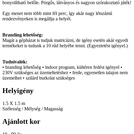
bonyolítható belőle. Pörgős, látványos és nagyon szórakoztató játék!
Egy menet nem több mint fél perc, így akár nagy létszámú
rendezvényeken is megállja a helyét.
Branding lehetőség:
Magát a gépházat is tudjuk matricázni, de igény esetén akár egyedi
termékeket is tudunk a 10 rúd helyébe tenni. (Egyeztetést igényel.)
Tudnivalók:
• branding lehetőség • indoor program, kültéren fedést igényel •
230V szükséges az üzemeltetéshez • ferde, egyenetlen talajon nem
üzemelhet • szilárd burkolat szükséges
Helyigény
1.5 X 1.5 m
Szélesség / Mélység / Magasság
Ajánlott kor