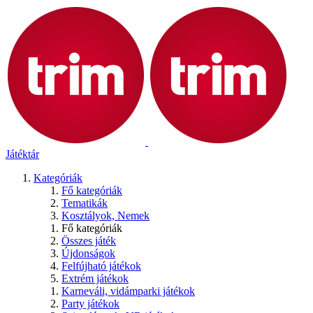
Játéktár
Kategóriák
Fő kategóriák
Tematikák
Kosztályok, Nemek
Fő kategóriák
Összes játék
Újdonságok
Felfújható játékok
Extrém játékok
Karneváli, vidámparki játékok
Party játékok