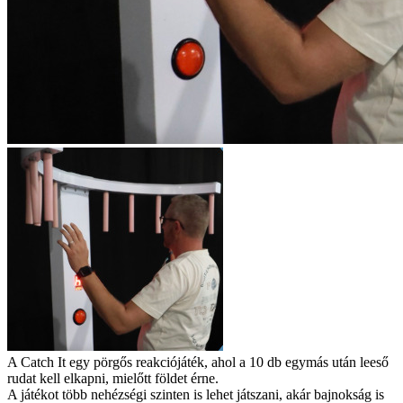
A Catch It egy pörgős reakciójáték, ahol a 10 db egymás után leeső
rudat kell elkapni, mielőtt földet érne.
A játékot több nehézségi szinten is lehet játszani, akár bajnokság is