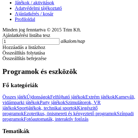
Játékok / aktivitások
Adatvédelmi tájékoztató
Ajánlatkérés / kosár
Profiloldal
Minden jog fenntartva © 2015 Trim Kft.
Ajánlatkérési listába tesz
alkalom/nap
Hozzáadás a listázhoz
Összeállítás folytatása
Összeállítás befejezése
Programok és eszközök
Fő kategóriák
Összes játék
Újdonságok
Felfújható játékok
Extrém játékok
Karneváli,
vidámparki játékok
Party játékok
Szimulátorok, VR
játékok
Sportjátékok, technikai sportok
Kiegészitő
programok
Ezoterikus, önismereti és kényeztető programok
Színpadi
programok
Fotóautomaták, interaktív fotózás
Tematikák