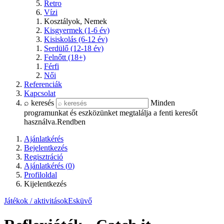
Retro
Vízi
Kosztályok, Nemek
Kisgyermek (1-6 év)
Kisiskolás (6-12 év)
Serdülő (12-18 év)
Felnőtt (18+)
Férfi
Női
Referenciák
Kapcsolat
⌕ keresés
Minden
programunkat és eszközünket megtalálja a fenti keresőt
használva.
Rendben
Ajánlatkérés
Bejelentkezés
Regisztráció
Ajánlatkérés (
0
)
Profiloldal
Kijelentkezés
Játékok / aktivitások
Esküvő