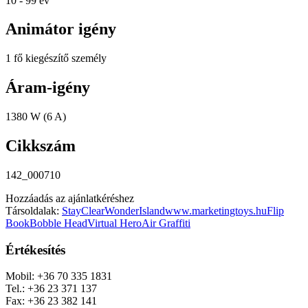
10 - 99 év
Animátor igény
1 fő kiegészítő személy
Áram-igény
1380 W (6 A)
Cikkszám
142_000710
Hozzáadás az ajánlatkéréshez
Társoldalak:
StayClear
WonderIsland
www.marketingtoys.hu
Flip
Book
Bobble Head
Virtual Hero
Air Graffiti
Értékesítés
Mobil: +36 70 335 1831
Tel.: +36 23 371 137
Fax: +36 23 382 141