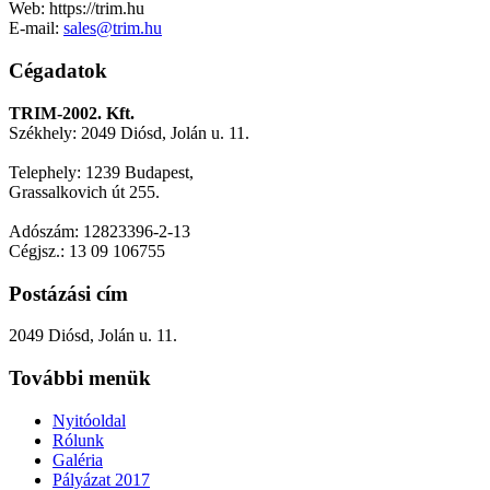
Web: https://trim.hu
E-mail:
sales@trim.hu
Cégadatok
TRIM-2002. Kft.
Székhely: 2049 Diósd, Jolán u. 11.
Telephely: 1239 Budapest,
Grassalkovich út 255.
Adószám: 12823396-2-13
Cégjsz.: 13 09 106755
Postázási cím
2049 Diósd, Jolán u. 11.
További menük
Nyitóoldal
Rólunk
Galéria
Pályázat 2017