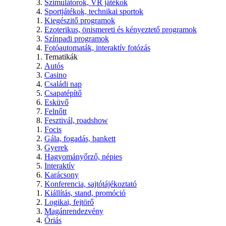
Szimulátorok, VR játékok
Sportjátékok, technikai sportok
Kiegészitő programok
Ezoterikus, önismereti és kényeztető programok
Színpadi programok
Fotóautomaták, interaktív fotózás
Tematikák
Autós
Casino
Családi nap
Csapatépítő
Esküvő
Felnőtt
Fesztivál, roadshow
Focis
Gála, fogadás, bankett
Gyerek
Hagyományőrző, népies
Interaktív
Karácsony
Konferencia, sajtótájékoztató
Kiállítás, stand, promóció
Logikai, fejtörő
Magánrendezvény
Óriás