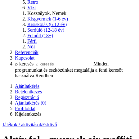
Retro
Vízi
Kosztályok, Nemek
Kisgyermek (1-6 év)
Kisiskolás (6-12 év)
Serdülő (12-18 év)
Felnőtt (18+)
Férfi
Női
Referenciák
Kapcsolat
⌕ keresés
Minden
programunkat és eszközünket megtalálja a fenti keresőt
használva.
Rendben
Ajánlatkérés
Bejelentkezés
Regisztráció
Ajánlatkérés (
0
)
Profiloldal
Kijelentkezés
Játékok / aktivitások
Esküvő