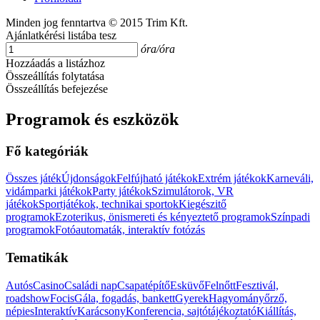
Minden jog fenntartva © 2015 Trim Kft.
Ajánlatkérési listába tesz
óra/óra
Hozzáadás a listázhoz
Összeállítás folytatása
Összeállítás befejezése
Programok és eszközök
Fő kategóriák
Összes játék
Újdonságok
Felfújható játékok
Extrém játékok
Karneváli,
vidámparki játékok
Party játékok
Szimulátorok, VR
játékok
Sportjátékok, technikai sportok
Kiegészitő
programok
Ezoterikus, önismereti és kényeztető programok
Színpadi
programok
Fotóautomaták, interaktív fotózás
Tematikák
Autós
Casino
Családi nap
Csapatépítő
Esküvő
Felnőtt
Fesztivál,
roadshow
Focis
Gála, fogadás, bankett
Gyerek
Hagyományőrző,
népies
Interaktív
Karácsony
Konferencia, sajtótájékoztató
Kiállítás,