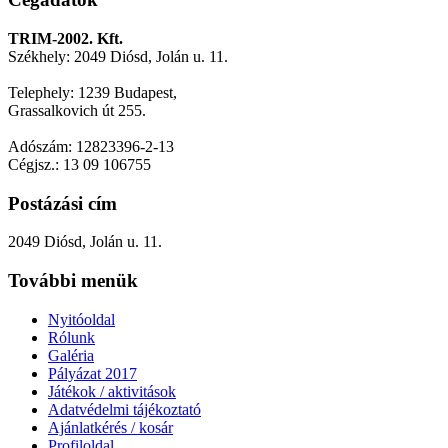
TRIM-2002. Kft.
Székhely: 2049 Diósd, Jolán u. 11.
Telephely: 1239 Budapest,
Grassalkovich út 255.
Adószám: 12823396-2-13
Cégjsz.: 13 09 106755
Postázási cím
2049 Diósd, Jolán u. 11.
További menük
Nyitóoldal
Rólunk
Galéria
Pályázat 2017
Játékok / aktivitások
Adatvédelmi tájékoztató
Ajánlatkérés / kosár
Profiloldal