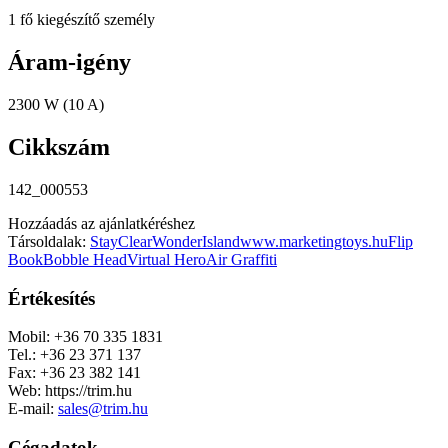
1 fő kiegészítő személy
Áram-igény
2300 W (10 A)
Cikkszám
142_000553
Hozzáadás az ajánlatkéréshez
Társoldalak:
StayClear
WonderIsland
www.marketingtoys.hu
Flip
Book
Bobble Head
Virtual Hero
Air Graffiti
Értékesítés
Mobil: +36 70 335 1831
Tel.: +36 23 371 137
Fax: +36 23 382 141
Web: https://trim.hu
E-mail:
sales@trim.hu
Cégadatok