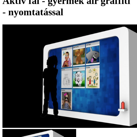
Aktív fal - gyermek air graffiti
- nyomtatással