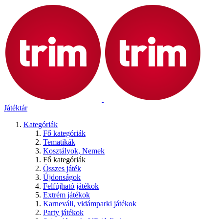
Játéktár
Kategóriák
Fő kategóriák
Tematikák
Kosztályok, Nemek
Fő kategóriák
Összes játék
Újdonságok
Felfújható játékok
Extrém játékok
Karneváli, vidámparki játékok
Party játékok