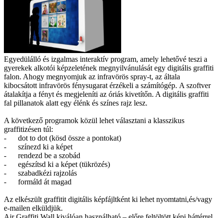
Egyedülálló és izgalmas interaktív program, amely lehetővé teszi a
gyerekek alkotói képzeletének megnyilvánulását egy digitális graffiti
falon. Ahogy megnyomjuk az infravörös spray-t, az általa
kibocsátott infravörös fénysugarat érzékeli a számítógép. A szoftver
átalakítja a fényt és megjeleníti az óriás kivetítőn. A digitális graffiti
fal pillanatok alatt egy élénk és színes rajz lesz.
A következő programok közül lehet választani a klasszikus
graffitizésen túl:
- dot to dot (kösd össze a pontokat)
- színezd ki a képet
- rendezd be a szobád
- egészítsd ki a képet (tükrözés)
- szabadkézi rajzolás
- formáld át magad
Az elkészült graffitit digitális képfájltként ki lehet nyomtatni,és/vagy
e-mailen elküldjük.
Air Graffiti Wall kiválóan használható – előre feltöltött képi háttérrel