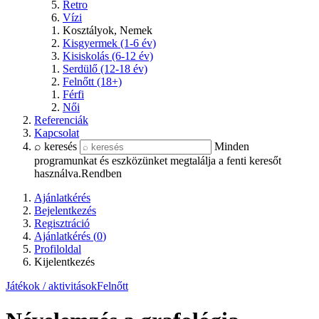
Retro
Vízi
Kosztályok, Nemek
Kisgyermek (1-6 év)
Kisiskolás (6-12 év)
Serdülő (12-18 év)
Felnőtt (18+)
Férfi
Női
Referenciák
Kapcsolat
⌕ keresés
Minden
programunkat és eszközünket megtalálja a fenti keresőt
használva.
Rendben
Ajánlatkérés
Bejelentkezés
Regisztráció
Ajánlatkérés (
0
)
Profiloldal
Kijelentkezés
Játékok / aktivitások
Felnőtt