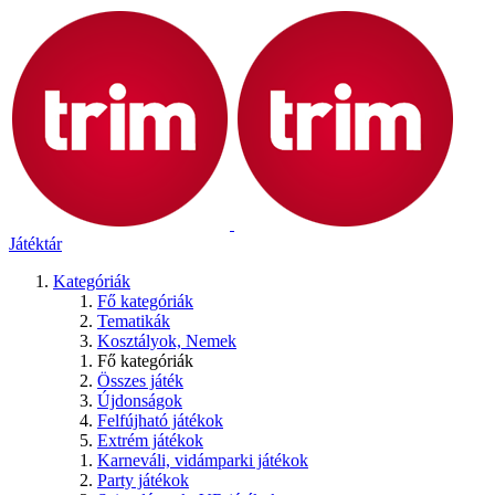
Játéktár
Kategóriák
Fő kategóriák
Tematikák
Kosztályok, Nemek
Fő kategóriák
Összes játék
Újdonságok
Felfújható játékok
Extrém játékok
Karneváli, vidámparki játékok
Party játékok