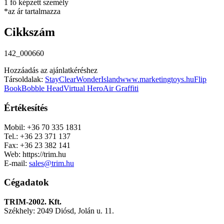
1 fő képzett személy
*az ár tartalmazza
Cikkszám
142_000660
Hozzáadás az ajánlatkéréshez
Társoldalak:
StayClear
WonderIsland
www.marketingtoys.hu
Flip
Book
Bobble Head
Virtual Hero
Air Graffiti
Értékesítés
Mobil: +36 70 335 1831
Tel.: +36 23 371 137
Fax: +36 23 382 141
Web: https://trim.hu
E-mail:
sales@trim.hu
Cégadatok
TRIM-2002. Kft.
Székhely: 2049 Diósd, Jolán u. 11.