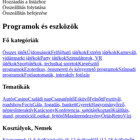
Hozzáadás a listázhoz
Összeállítás folytatása
Összeállítás befejezése
Programok és eszközök
Fő kategóriák
Összes játék
Újdonságok
Felfújható játékok
Extrém játékok
Karneváli,
vidámparki játékok
Party játékok
Szimulátorok, VR
játékok
Sportjátékok, technikai sportok
Kiegészitő
programok
Ezoterikus, önismereti és kényeztető programok
Színpadi
programok
Fotóautomaták, interaktív fotózás
Tematikák
Autós
Casino
Családi nap
Csapatépítő
Esküvő
Felnőtt
Fesztivál,
roadshow
Focis
Gála, fogadás, bankett
Gyerek
Hagyományőrző,
népies
Interaktív
Karácsony
Konferencia, sajtótájékoztató
Kiállítás,
stand, promóció
Logikai, fejtörő
Magánrendezvény
Óriás
Retro
Vízi
Kosztályok, Nemek
Kisgyermek (1-6 év)
Kisiskolás (6-12 év)
Serdülő (12-18 év)
Felnőtt