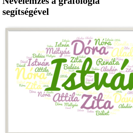
Névelemzés a grafológia
segítségével