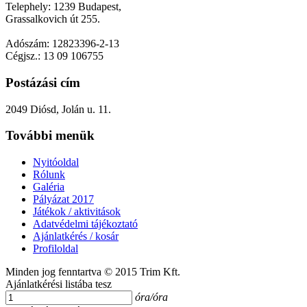
Telephely: 1239 Budapest,
Grassalkovich út 255.
Adószám: 12823396-2-13
Cégjsz.: 13 09 106755
Postázási cím
2049 Diósd, Jolán u. 11.
További menük
Nyitóoldal
Rólunk
Galéria
Pályázat 2017
Játékok / aktivitások
Adatvédelmi tájékoztató
Ajánlatkérés / kosár
Profiloldal
Minden jog fenntartva © 2015 Trim Kft.
Ajánlatkérési listába tesz
óra/óra