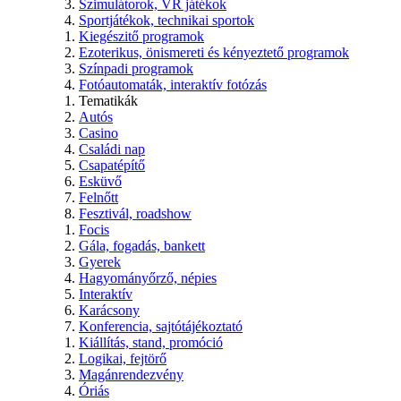
Szimulátorok, VR játékok
Sportjátékok, technikai sportok
Kiegészitő programok
Ezoterikus, önismereti és kényeztető programok
Színpadi programok
Fotóautomaták, interaktív fotózás
Tematikák
Autós
Casino
Családi nap
Csapatépítő
Esküvő
Felnőtt
Fesztivál, roadshow
Focis
Gála, fogadás, bankett
Gyerek
Hagyományőrző, népies
Interaktív
Karácsony
Konferencia, sajtótájékoztató
Kiállítás, stand, promóció
Logikai, fejtörő
Magánrendezvény
Óriás