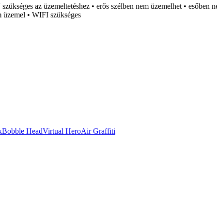
V szükséges az üzemeltetéshez • erős szélben nem üzemelhet • esőben n
em üzemel • WIFI szükséges
k
Bobble Head
Virtual Hero
Air Graffiti