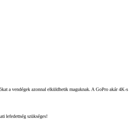
ideókat a vendégek azonnal elküldhetik maguknak. A GoPro akár 4K-s
ti lefedettség szükséges!