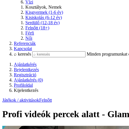
Vízi
Kosztályok, Nemek
Kisgyermek (1-6 év)
Kisiskolás (6-12 év)
Serdülő (12-18 év)
Felnőtt (18+)
Férfi
Női
Referenciák
Kapcsolat
⌕ keresés
Minden programunkat és
Ajánlatkérés
Bejelentkezés
Regisztráció
Ajánlatkérés (
0
)
Profiloldal
Kijelentkezés
Játékok / aktivitások
Felnőtt
Profi videók percek alatt - Glam