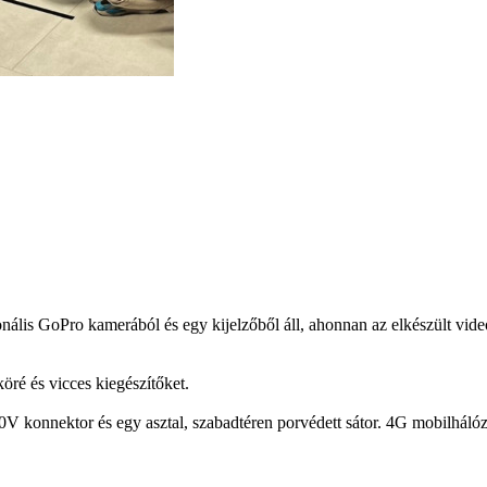
onális GoPro kamerából és egy kijelzőből áll, ahonnan az elkészült v
köré és vicces kiegészítőket.
0V konnektor és egy asztal, szabadtéren porvédett sátor. 4G mobilhálóza