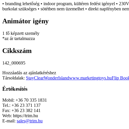
• branding lehetőség • indoor program, kültéren fedést igényel • 230
burkolat szükséges • sötétben nem üzemelhet • direkt napfényben n
Animátor igény
1 fő képzett személy
*az ár tartalmazza
Cikkszám
142_000695
Hozzáadás az ajánlatkéréshez
Társoldalak:
StayClear
WonderIsland
www.marketingtoys.hu
Flip Boo
Értékesítés
Mobil: +36 70 335 1831
Tel.: +36 23 371 137
Fax: +36 23 382 141
Web: https://trim.hu
E-mail:
sales@trim.hu