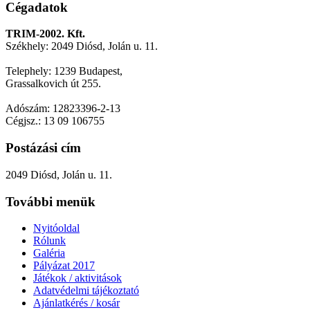
Cégadatok
TRIM-2002. Kft.
Székhely: 2049 Diósd, Jolán u. 11.
Telephely: 1239 Budapest,
Grassalkovich út 255.
Adószám: 12823396-2-13
Cégjsz.: 13 09 106755
Postázási cím
2049 Diósd, Jolán u. 11.
További menük
Nyitóoldal
Rólunk
Galéria
Pályázat 2017
Játékok / aktivitások
Adatvédelmi tájékoztató
Ajánlatkérés / kosár