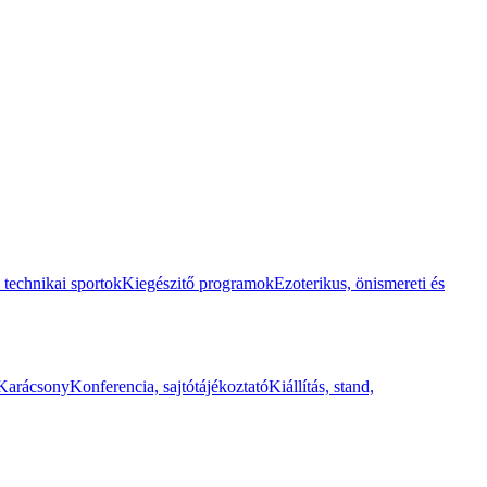
 technikai sportok
Kiegészitő programok
Ezoterikus, önismereti és
Karácsony
Konferencia, sajtótájékoztató
Kiállítás, stand,