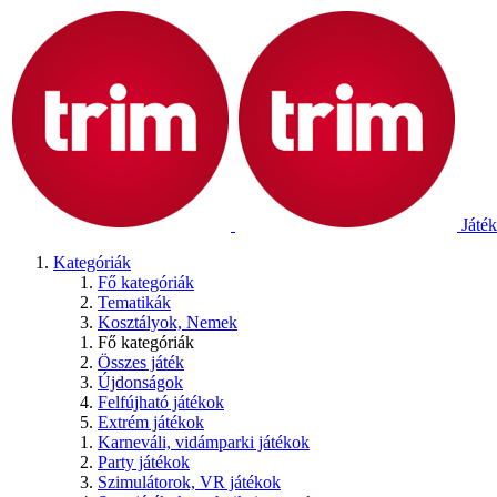
Játék
Kategóriák
Fő kategóriák
Tematikák
Kosztályok, Nemek
Fő kategóriák
Összes játék
Újdonságok
Felfújható játékok
Extrém játékok
Karneváli, vidámparki játékok
Party játékok
Szimulátorok, VR játékok