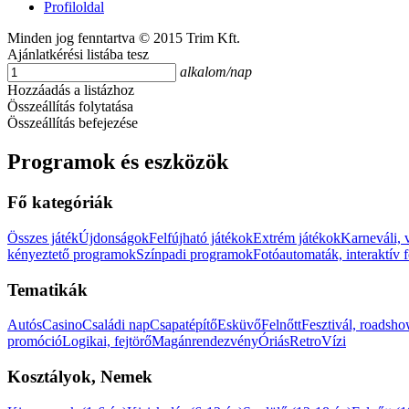
Profiloldal
Minden jog fenntartva © 2015 Trim Kft.
Ajánlatkérési listába tesz
alkalom/nap
Hozzáadás a listázhoz
Összeállítás folytatása
Összeállítás befejezése
Programok és eszközök
Fő kategóriák
Összes játék
Újdonságok
Felfújható játékok
Extrém játékok
Karneváli, 
kényeztető programok
Színpadi programok
Fotóautomaták, interaktív 
Tematikák
Autós
Casino
Családi nap
Csapatépítő
Esküvő
Felnőtt
Fesztivál, roadsh
promóció
Logikai, fejtörő
Magánrendezvény
Óriás
Retro
Vízi
Kosztályok, Nemek