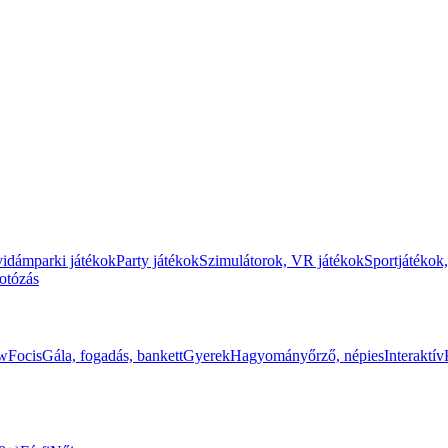
vidámparki játékok
Party játékok
Szimulátorok, VR játékok
Sportjátékok,
fotózás
ow
Focis
Gála, fogadás, bankett
Gyerek
Hagyományőrző, népies
Interaktív