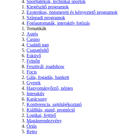
Sportjátékok, technikai sportok
Kiegészitő programok
Ezoterikus, önismereti és kényeztető programok
Színpadi programok
Fotóautomaták, interaktív fotózás
Tematikák
Autós
Casino
Családi nap
Csapatépítő
Esküvő
Felnőtt
Fesztivál, roadshow
Focis
Gála, fogadás, bankett
Gyerek
Hagyományőrző, népies
Interaktív
Karácsony
Konferencia, sajtótájékoztató
Kiállítás, stand, promóció
Logikai, fejtörő
Magánrendezvény
Óriás
Retro