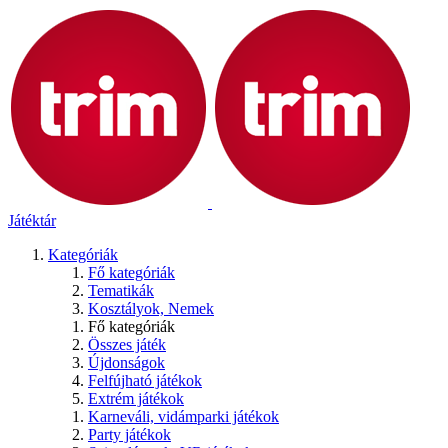
Játéktár
Kategóriák
Fő kategóriák
Tematikák
Kosztályok, Nemek
Fő kategóriák
Összes játék
Újdonságok
Felfújható játékok
Extrém játékok
Karneváli, vidámparki játékok
Party játékok