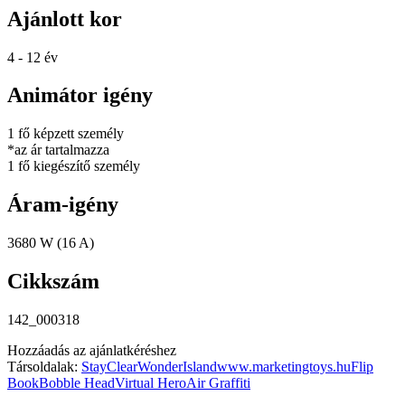
Ajánlott kor
4 - 12 év
Animátor igény
1 fő képzett személy
*az ár tartalmazza
1 fő kiegészítő személy
Áram-igény
3680 W (16 A)
Cikkszám
142_000318
Hozzáadás az ajánlatkéréshez
Társoldalak:
StayClear
WonderIsland
www.marketingtoys.hu
Flip
Book
Bobble Head
Virtual Hero
Air Graffiti