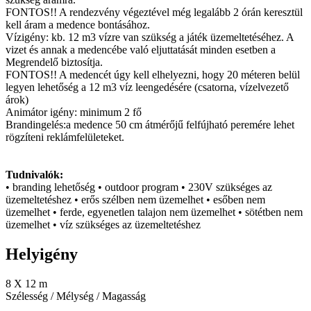
FONTOS!! A rendezvény végeztével még legalább 2 órán keresztül
kell áram a medence bontásához.
Vízigény: kb. 12 m3 vízre van szükség a játék üzemeltetéséhez. A
vizet és annak a medencébe való eljuttatását minden esetben a
Megrendelő biztosítja.
FONTOS!! A medencét úgy kell elhelyezni, hogy 20 méteren belül
legyen lehetőség a 12 m3 víz leengedésére (csatorna, vízelvezető
árok)
Animátor igény: minimum 2 fő
Brandingelés:a medence 50 cm átmérőjű felfújható peremére lehet
rögzíteni reklámfelületeket.
Tudnivalók:
• branding lehetőség • outdoor program • 230V szükséges az
üzemeltetéshez • erős szélben nem üzemelhet • esőben nem
üzemelhet • ferde, egyenetlen talajon nem üzemelhet • sötétben nem
üzemelhet • víz szükséges az üzemeltetéshez
Helyigény
8 X 12 m
Szélesség / Mélység / Magasság