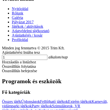
Nyitóoldal
Rólunk
Galéria
Pályázat 2017
Játékok / aktivitások
Adatvédelmi tájékoztató
Ajánlatkérés / kosár
Profiloldal
Minden jog fenntartva © 2015 Trim Kft.
Ajánlatkérési listába tesz
alkalom/nap
Hozzáadás a listázhoz
Összeállítás folytatása
Összeállítás befejezése
Programok és eszközök
Fő kategóriák
Összes játék
Újdonságok
Felfújható játékok
Extrém játékok
Karneváli,
vidámparki játékok
Party játékok
Szimulátorok, VR