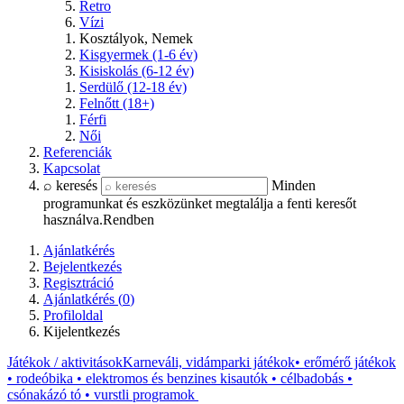
Retro
Vízi
Kosztályok, Nemek
Kisgyermek (1-6 év)
Kisiskolás (6-12 év)
Serdülő (12-18 év)
Felnőtt (18+)
Férfi
Női
Referenciák
Kapcsolat
⌕ keresés
Minden
programunkat és eszközünket megtalálja a fenti keresőt
használva.
Rendben
Ajánlatkérés
Bejelentkezés
Regisztráció
Ajánlatkérés (
0
)
Profiloldal
Kijelentkezés
Játékok / aktivitások
Karneváli, vidámparki játékok
• erőmérő játékok
• rodeóbika • elektromos és benzines kisautók • célbadobás •
csónakázó tó • vurstli programok