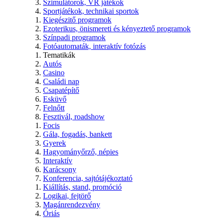
Szimulátorok, VR játékok
Sportjátékok, technikai sportok
Kiegészitő programok
Ezoterikus, önismereti és kényeztető programok
Színpadi programok
Fotóautomaták, interaktív fotózás
Tematikák
Autós
Casino
Családi nap
Csapatépítő
Esküvő
Felnőtt
Fesztivál, roadshow
Focis
Gála, fogadás, bankett
Gyerek
Hagyományőrző, népies
Interaktív
Karácsony
Konferencia, sajtótájékoztató
Kiállítás, stand, promóció
Logikai, fejtörő
Magánrendezvény
Óriás