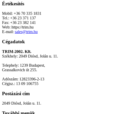
Értékesítés
Mobil: +36 70 335 1831
Tel.: +36 23 371 137
Fax: +36 23 382 141
Web: https://trim.hu
E-mail:
sales@trim.hu
Cégadatok
TRIM-2002. Kft.
Székhely: 2049 Diósd, Jolán u. 11.
Telephely: 1239 Budapest,
Grassalkovich út 255.
Adószám: 12823396-2-13
Cégjsz.: 13 09 106755
Postázási cím
2049 Diósd, Jolán u. 11.
További menük