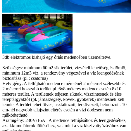
3db elektromos kishajó egy óriás medencében üzemeltetve.
Szükséges: minimum 60m2 sík terület, vízvételi lehetőség és tömlő,
minimum 12m3 víz, a rendezvény végeztével a víz leengedésének
biztosítása (pl.: csatorna)
Helyigény: A felfújható medence méreténél 2 méterrel szélesebb és
2 méterrel hosszabb terület pl. 6x8 méteres medence esetén 8x10
méteres terület. A területnek teljesen síknak, vízszintesnek és éles
tereptárgyaktól (pl. járdaszegély, kövek, gyökerek) mentesnek kell
lennie. A terület lehet füves, aszfaltozott, térkövezett, betonozott. 10
cm-nél nagyobb talajszint eltérés esetén a vízi dodzsem nem
működtethető.
Áramigény: 230V/16A - A medence felfújásához és leengedéséhez,
az akkumulátorok töltéséhez, valamint a víz kiszivattyúzásához van
szükség áramra.