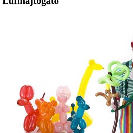
Lufihajtogató