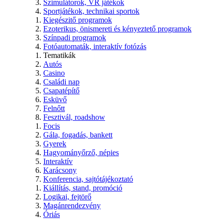
Szimulátorok, VR játékok
Sportjátékok, technikai sportok
Kiegészitő programok
Ezoterikus, önismereti és kényeztető programok
Színpadi programok
Fotóautomaták, interaktív fotózás
Tematikák
Autós
Casino
Családi nap
Csapatépítő
Esküvő
Felnőtt
Fesztivál, roadshow
Focis
Gála, fogadás, bankett
Gyerek
Hagyományőrző, népies
Interaktív
Karácsony
Konferencia, sajtótájékoztató
Kiállítás, stand, promóció
Logikai, fejtörő
Magánrendezvény
Óriás