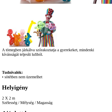
A tömegben járkálva szórakoztatja a gyerekeket, mindenki
kívánságát teljesíti lufiból.
Tudnivalók:
• sötétben nem üzemelhet
Helyigény
2 X 2 m
Szélesség / Mélység / Magasság