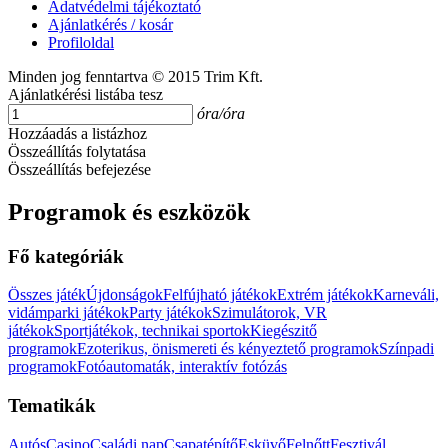
Adatvédelmi tájékoztató
Ajánlatkérés / kosár
Profiloldal
Minden jog fenntartva © 2015 Trim Kft.
Ajánlatkérési listába tesz
óra/óra
Hozzáadás a listázhoz
Összeállítás folytatása
Összeállítás befejezése
Programok és eszközök
Fő kategóriák
Összes játék
Újdonságok
Felfújható játékok
Extrém játékok
Karneváli,
vidámparki játékok
Party játékok
Szimulátorok, VR
játékok
Sportjátékok, technikai sportok
Kiegészitő
programok
Ezoterikus, önismereti és kényeztető programok
Színpadi
programok
Fotóautomaták, interaktív fotózás
Tematikák
Autós
Casino
Családi nap
Csapatépítő
Esküvő
Felnőtt
Fesztivál,