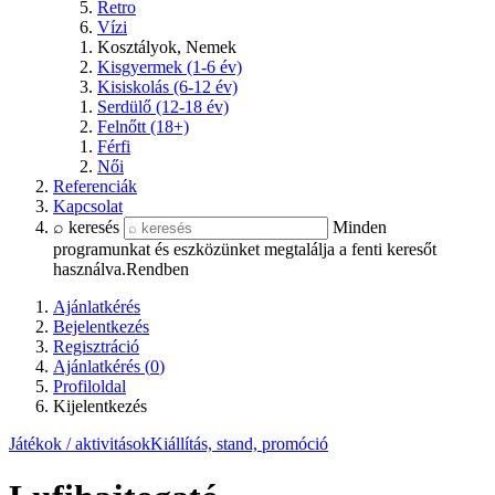
Retro
Vízi
Kosztályok, Nemek
Kisgyermek (1-6 év)
Kisiskolás (6-12 év)
Serdülő (12-18 év)
Felnőtt (18+)
Férfi
Női
Referenciák
Kapcsolat
⌕ keresés
Minden
programunkat és eszközünket megtalálja a fenti keresőt
használva.
Rendben
Ajánlatkérés
Bejelentkezés
Regisztráció
Ajánlatkérés (
0
)
Profiloldal
Kijelentkezés
Játékok / aktivitások
Kiállítás, stand, promóció