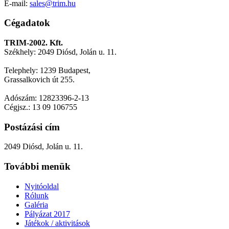
E-mail:
sales@trim.hu
Cégadatok
TRIM-2002. Kft.
Székhely: 2049 Diósd, Jolán u. 11.
Telephely: 1239 Budapest,
Grassalkovich út 255.
Adószám: 12823396-2-13
Cégjsz.: 13 09 106755
Postázási cím
2049 Diósd, Jolán u. 11.
További menük
Nyitóoldal
Rólunk
Galéria
Pályázat 2017
Játékok / aktivitások