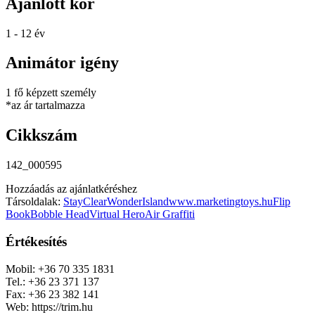
Ajánlott kor
1 - 12 év
Animátor igény
1 fő képzett személy
*az ár tartalmazza
Cikkszám
142_000595
Hozzáadás az ajánlatkéréshez
Társoldalak:
StayClear
WonderIsland
www.marketingtoys.hu
Flip
Book
Bobble Head
Virtual Hero
Air Graffiti
Értékesítés
Mobil: +36 70 335 1831
Tel.: +36 23 371 137
Fax: +36 23 382 141
Web: https://trim.hu