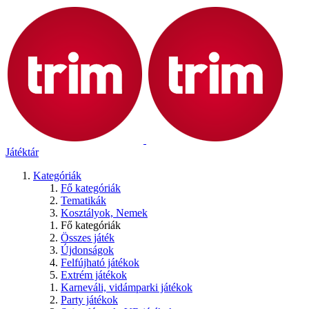
Játéktár
Kategóriák
Fő kategóriák
Tematikák
Kosztályok, Nemek
Fő kategóriák
Összes játék
Újdonságok
Felfújható játékok
Extrém játékok
Karneváli, vidámparki játékok
Party játékok