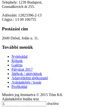
Telephely: 1239 Budapest,
Grassalkovich út 255.
Adószám: 12823396-2-13
Cégjsz.: 13 09 106755
Postázási cím
2049 Diósd, Jolán u. 11.
További menük
Nyitóoldal
Rólunk
Galéria
Pályázat 2017
Játékok / aktivitások
Adatvédelmi tájékoztató
Ajánlatkérés / kosár
Profiloldal
Minden jog fenntartva © 2015 Trim Kft.
Ajánlatkérési listába tesz
óra/óra