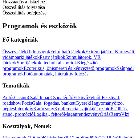
Hozzáadás a listázhoz
Összeállítás folytatása
Összeállítás befejezése
Programok és eszközök
Fő kategóriák
Összes játék
Újdonságok
Felfújható játékok
Extrém játékok
Karneváli,
vidámparki játékok
Party játékok
Szimulátorok, VR
játékok
Sportjátékok, technikai sportok
Kiegészitő
programok
Ezoterikus, önismereti és kényeztető programok
Színpadi
programok
Fotóautomaták, interaktív fotózás
Tematikák
Autós
Casino
Családi nap
Csapatépítő
Esküvő
Felnőtt
Fesztivál,
roadshow
Focis
Gála, fogadás, bankett
Gyerek
Hagyományőrző,
népies
Interaktív
Karácsony
Konferencia, sajtótájékoztató
Kiállítás,
stand, promóció
Logikai, fejtörő
Magánrendezvény
Óriás
Retro
Vízi
Kosztályok, Nemek
Kisgyermek (1-6 év)
Kisiskolás (6-12 év)
Serdülő (12-18 év)
Felnőtt