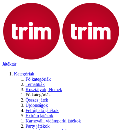
Játéktár
Kategóriák
Fő kategóriák
Tematikák
Kosztályok, Nemek
Fő kategóriák
Összes játék
Újdonságok
Felfújható játékok
Extrém játékok
Karneváli, vidámparki játékok
Party játékok