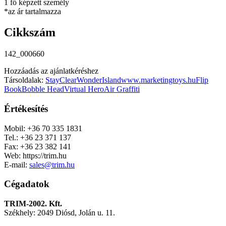
1 fő képzett személy
*az ár tartalmazza
Cikkszám
142_000660
Hozzáadás az ajánlatkéréshez
Társoldalak:
StayClear
WonderIsland
www.marketingtoys.hu
Flip
Book
Bobble Head
Virtual Hero
Air Graffiti
Értékesítés
Mobil: +36 70 335 1831
Tel.: +36 23 371 137
Fax: +36 23 382 141
Web: https://trim.hu
E-mail:
sales@trim.hu
Cégadatok
TRIM-2002. Kft.
Székhely: 2049 Diósd, Jolán u. 11.