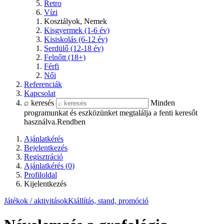
Retro
Vízi
Kosztályok, Nemek
Kisgyermek (1-6 év)
Kisiskolás (6-12 év)
Serdülő (12-18 év)
Felnőtt (18+)
Férfi
Női
Referenciák
Kapcsolat
⌕ keresés
Minden
programunkat és eszközünket megtalálja a fenti keresőt
használva.
Rendben
Ajánlatkérés
Bejelentkezés
Regisztráció
Ajánlatkérés (
0
)
Profiloldal
Kijelentkezés
Játékok / aktivitások
Kiállítás, stand, promóció