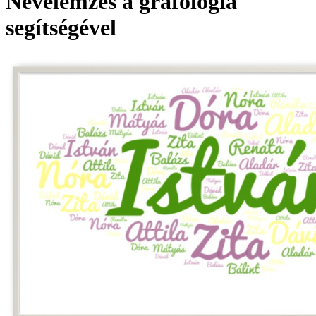
Névelemzés a grafológia
segítségével