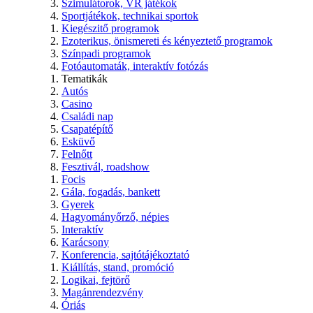
Szimulátorok, VR játékok
Sportjátékok, technikai sportok
Kiegészitő programok
Ezoterikus, önismereti és kényeztető programok
Színpadi programok
Fotóautomaták, interaktív fotózás
Tematikák
Autós
Casino
Családi nap
Csapatépítő
Esküvő
Felnőtt
Fesztivál, roadshow
Focis
Gála, fogadás, bankett
Gyerek
Hagyományőrző, népies
Interaktív
Karácsony
Konferencia, sajtótájékoztató
Kiállítás, stand, promóció
Logikai, fejtörő
Magánrendezvény
Óriás