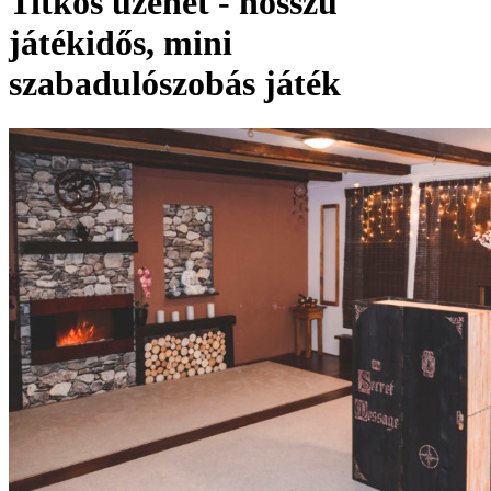
Titkos üzenet - hosszú
játékidős, mini
szabadulószobás játék