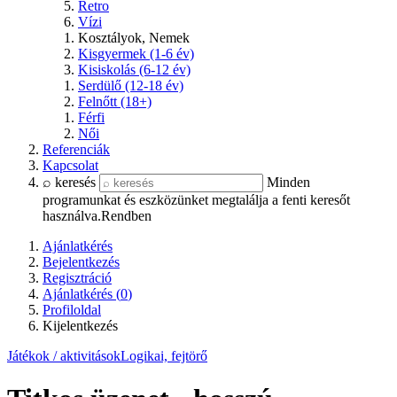
Retro
Vízi
Kosztályok, Nemek
Kisgyermek (1-6 év)
Kisiskolás (6-12 év)
Serdülő (12-18 év)
Felnőtt (18+)
Férfi
Női
Referenciák
Kapcsolat
⌕ keresés
Minden
programunkat és eszközünket megtalálja a fenti keresőt
használva.
Rendben
Ajánlatkérés
Bejelentkezés
Regisztráció
Ajánlatkérés (
0
)
Profiloldal
Kijelentkezés
Játékok / aktivitások
Logikai, fejtörő