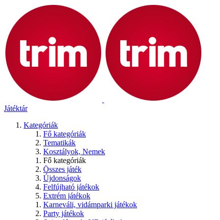
Játéktár
Kategóriák
Fő kategóriák
Tematikák
Kosztályok, Nemek
Fő kategóriák
Összes játék
Újdonságok
Felfújható játékok
Extrém játékok
Karneváli, vidámparki játékok
Party játékok