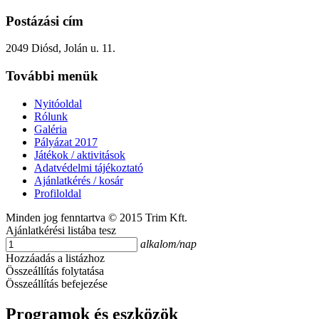
Postázási cím
2049 Diósd, Jolán u. 11.
További menük
Nyitóoldal
Rólunk
Galéria
Pályázat 2017
Játékok / aktivitások
Adatvédelmi tájékoztató
Ajánlatkérés / kosár
Profiloldal
Minden jog fenntartva © 2015 Trim Kft.
Ajánlatkérési listába tesz
alkalom/nap
Hozzáadás a listázhoz
Összeállítás folytatása
Összeállítás befejezése
Programok és eszközök