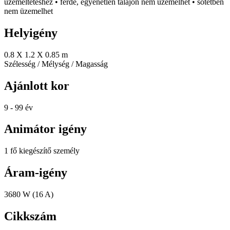
üzemeltetéshez • ferde, egyenetlen talajon nem üzemelhet • sötétben
nem üzemelhet
Helyigény
0.8 X 1.2 X 0.85 m
Szélesség / Mélység / Magasság
Ajánlott kor
9 - 99 év
Animátor igény
1 fő kiegészítő személy
Áram-igény
3680 W (16 A)
Cikkszám