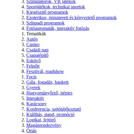
Szimulátorok, VR játékok
Sportjátékok, technikai sportok
Kiegészitő programok
Ezoterikus, önismereti és kényeztető programok
Színpadi programok
Fotóautomaták, interaktív fotózás
Tematikák
Autós
Casino
Családi nap
Csapatépítő
Esküvő
Felnőtt
Fesztivál, roadshow
Focis
Gála, fogadás, bankett
Gyerek
Hagyományőrző, népies
Interaktív
Karácsony
Konferencia, sajtótájékoztató
Kiállítás, stand, promóció
Logikai, fejtörő
Magánrendezvény
Óriás