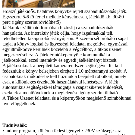
Hosszú játékidős, hatalmas könyvbe rejtett szabadulószobás játék.
Egyszerre 5-6 fő fér el mellette kényelmesen, játékidő kb. 30-80
perc (igény szerint rövidíthető)
Játékunk szállítható formában biztosítja a szabadulószobák
hangulatát. Az interaktív játék célja, hogy izgalmakkal teli,
feledhetetlen kikapcsolódást nyújtson. A szerencsét próbáló csapat
tagjai a könyv logikai és ügyességi feladatai megoldva, egymással
együttműködve kerülnek közelebb a végcélhoz, a titkos üzenet
megszerzéséhez. A játék érintőképernyője kommunikál a
játékosokkal, ezzel interaktív és egyedi játékélményt biztosít.
A játékosoknak a beépített kamerarendszer segítségével fel kell
fedezniük a könyv belsejében elrejtett 1:10 méretarányú szobát. A
csapatoknak működésbe kell hozniuk a beépített robotkart, amely
csak a különleges érzékelők használatával lehetséges. A játék
automatikus segítségekkel támogatja a csapat sikeres küldetését,
ezeknek a mentőöveknek a megjelenése igény szerint tiltható.
A Titkos Üzenet feladatai és a képernyőkön megjelenő szimbólumai
nyelvfüggetlenek.
Tudnivalók:
• indoor program, kültéren fedést igényel • 230V szükséges az