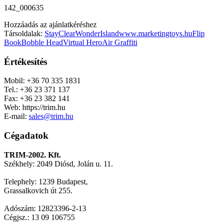
142_000635
Hozzáadás az ajánlatkéréshez
Társoldalak:
StayClear
WonderIsland
www.marketingtoys.hu
Flip
Book
Bobble Head
Virtual Hero
Air Graffiti
Értékesítés
Mobil: +36 70 335 1831
Tel.: +36 23 371 137
Fax: +36 23 382 141
Web: https://trim.hu
E-mail:
sales@trim.hu
Cégadatok
TRIM-2002. Kft.
Székhely: 2049 Diósd, Jolán u. 11.
Telephely: 1239 Budapest,
Grassalkovich út 255.
Adószám: 12823396-2-13
Cégjsz.: 13 09 106755