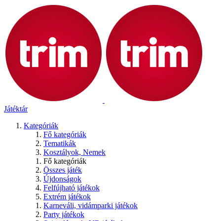
Játéktár
Kategóriák
Fő kategóriák
Tematikák
Kosztályok, Nemek
Fő kategóriák
Összes játék
Újdonságok
Felfújható játékok
Extrém játékok
Karneváli, vidámparki játékok
Party játékok