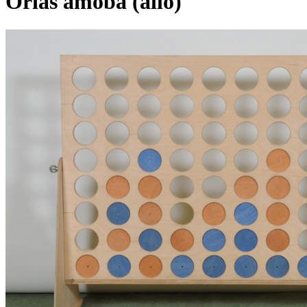
Óriás amőba (álló)