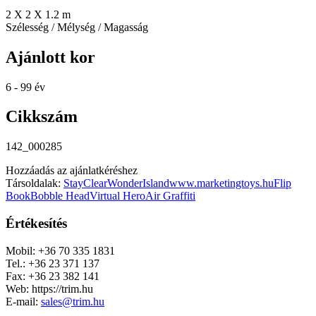
2 X 2 X 1.2 m
Szélesség / Mélység / Magasság
Ajánlott kor
6 - 99 év
Cikkszám
142_000285
Hozzáadás az ajánlatkéréshez
Társoldalak:
StayClear
WonderIsland
www.marketingtoys.hu
Flip
Book
Bobble Head
Virtual Hero
Air Graffiti
Értékesítés
Mobil: +36 70 335 1831
Tel.: +36 23 371 137
Fax: +36 23 382 141
Web: https://trim.hu
E-mail:
sales@trim.hu