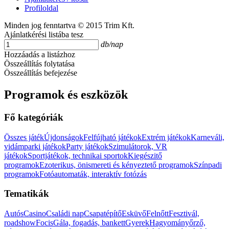
Profiloldal
Minden jog fenntartva © 2015 Trim Kft.
Ajánlatkérési listába tesz
db/nap
Hozzáadás a listázhoz
Összeállítás folytatása
Összeállítás befejezése
Programok és eszközök
Fő kategóriák
Összes játék
Újdonságok
Felfújható játékok
Extrém játékok
Karneváli,
vidámparki játékok
Party játékok
Szimulátorok, VR
játékok
Sportjátékok, technikai sportok
Kiegészitő
programok
Ezoterikus, önismereti és kényeztető programok
Színpadi
programok
Fotóautomaták, interaktív fotózás
Tematikák
Autós
Casino
Családi nap
Csapatépítő
Esküvő
Felnőtt
Fesztivál,
roadshow
Focis
Gála, fogadás, bankett
Gyerek
Hagyományőrző,