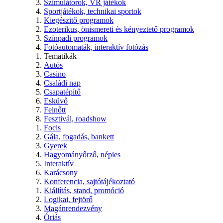
Szimulátorok, VR játékok
Sportjátékok, technikai sportok
Kiegészitő programok
Ezoterikus, önismereti és kényeztető programok
Színpadi programok
Fotóautomaták, interaktív fotózás
Tematikák
Autós
Casino
Családi nap
Csapatépítő
Esküvő
Felnőtt
Fesztivál, roadshow
Focis
Gála, fogadás, bankett
Gyerek
Hagyományőrző, népies
Interaktív
Karácsony
Konferencia, sajtótájékoztató
Kiállítás, stand, promóció
Logikai, fejtörő
Magánrendezvény
Óriás