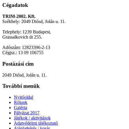
Cégadatok
TRIM-2002. Kft.
Székhely: 2049 Diósd, Jolán u. 11.
Telephely: 1239 Budapest,
Grassalkovich út 255.
Adószám: 12823396-2-13
Cégjsz.: 13 09 106755
Postázási cím
2049 Diósd, Jolán u. 11.
További menük
Nyitóoldal
Rólunk
Galéria
Pályázat 2017
Játékok / aktivitások
Adatvédelmi tájékoztató
Ajánlatkérés / kosár