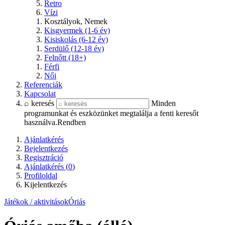
Retro
Vízi
Kosztályok, Nemek
Kisgyermek (1-6 év)
Kisiskolás (6-12 év)
Serdülő (12-18 év)
Felnőtt (18+)
Férfi
Női
Referenciák
Kapcsolat
⌕ keresés
Minden
programunkat és eszközünket megtalálja a fenti keresőt
használva.
Rendben
Ajánlatkérés
Bejelentkezés
Regisztráció
Ajánlatkérés (
0
)
Profiloldal
Kijelentkezés
Játékok / aktivitások
Óriás