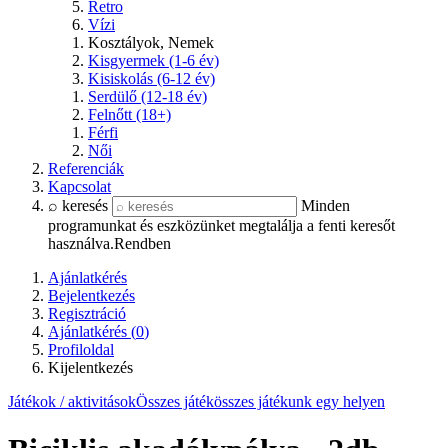
Retro
Vízi
Kosztályok, Nemek
Kisgyermek (1-6 év)
Kisiskolás (6-12 év)
Serdülő (12-18 év)
Felnőtt (18+)
Férfi
Női
Referenciák
Kapcsolat
⌕ keresés
Minden
programunkat és eszközünket megtalálja a fenti keresőt
használva.
Rendben
Ajánlatkérés
Bejelentkezés
Regisztráció
Ajánlatkérés (
0
)
Profiloldal
Kijelentkezés
Játékok / aktivitások
Összes játék
összes játékunk egy helyen