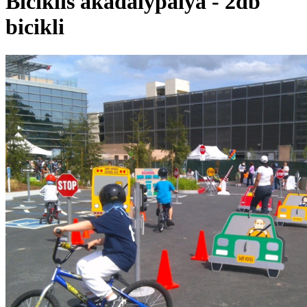
Biciklis akadálypálya - 2db
bicikli