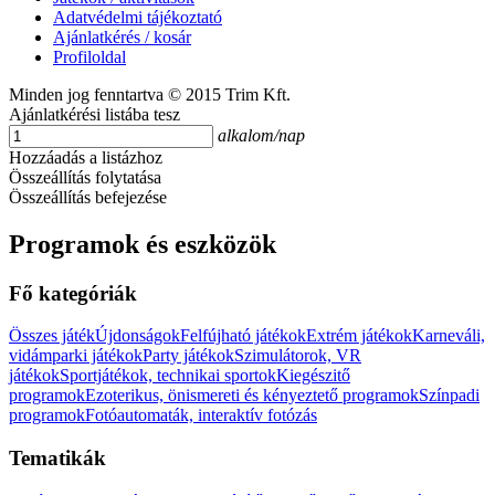
Adatvédelmi tájékoztató
Ajánlatkérés / kosár
Profiloldal
Minden jog fenntartva © 2015 Trim Kft.
Ajánlatkérési listába tesz
alkalom/nap
Hozzáadás a listázhoz
Összeállítás folytatása
Összeállítás befejezése
Programok és eszközök
Fő kategóriák
Összes játék
Újdonságok
Felfújható játékok
Extrém játékok
Karneváli,
vidámparki játékok
Party játékok
Szimulátorok, VR
játékok
Sportjátékok, technikai sportok
Kiegészitő
programok
Ezoterikus, önismereti és kényeztető programok
Színpadi
programok
Fotóautomaták, interaktív fotózás
Tematikák