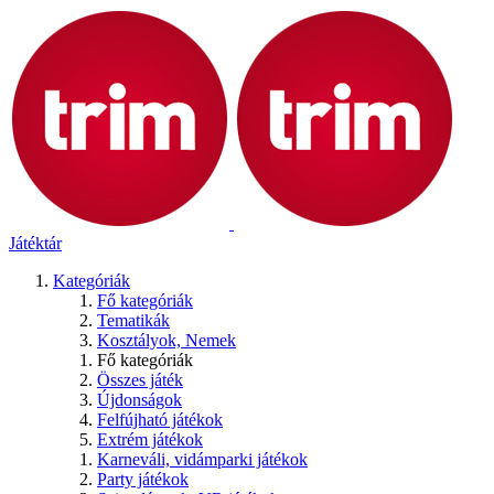
Játéktár
Kategóriák
Fő kategóriák
Tematikák
Kosztályok, Nemek
Fő kategóriák
Összes játék
Újdonságok
Felfújható játékok
Extrém játékok
Karneváli, vidámparki játékok
Party játékok