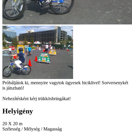
Próbáljátok ki, mennyire vagytok ügyesek biciklivel! Sorversenykét
is játszható!
Nehezítésként kérj trükkösbringákat!
Helyigény
20 X 20 m
Szélesség / Mélység / Magasság