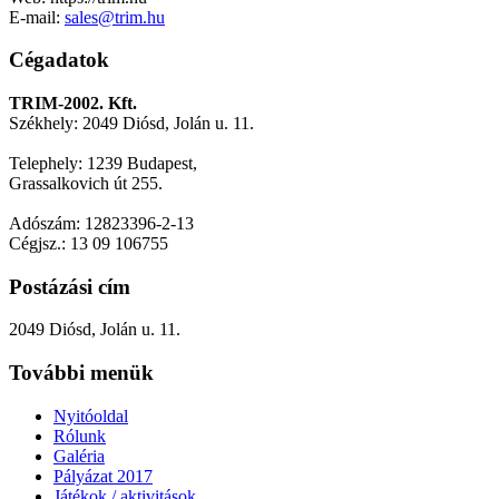
E-mail:
sales@trim.hu
Cégadatok
TRIM-2002. Kft.
Székhely: 2049 Diósd, Jolán u. 11.
Telephely: 1239 Budapest,
Grassalkovich út 255.
Adószám: 12823396-2-13
Cégjsz.: 13 09 106755
Postázási cím
2049 Diósd, Jolán u. 11.
További menük
Nyitóoldal
Rólunk
Galéria
Pályázat 2017
Játékok / aktivitások