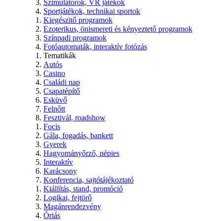
Szimulátorok, VR játékok
Sportjátékok, technikai sportok
Kiegészitő programok
Ezoterikus, önismereti és kényeztető programok
Színpadi programok
Fotóautomaták, interaktív fotózás
Tematikák
Autós
Casino
Családi nap
Csapatépítő
Esküvő
Felnőtt
Fesztivál, roadshow
Focis
Gála, fogadás, bankett
Gyerek
Hagyományőrző, népies
Interaktív
Karácsony
Konferencia, sajtótájékoztató
Kiállítás, stand, promóció
Logikai, fejtörő
Magánrendezvény
Óriás