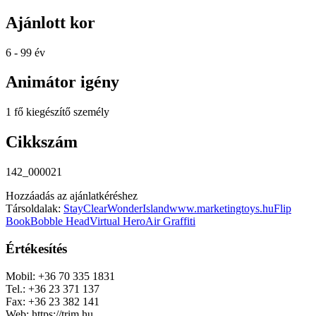
Ajánlott kor
6 - 99 év
Animátor igény
1 fő kiegészítő személy
Cikkszám
142_000021
Hozzáadás az ajánlatkéréshez
Társoldalak:
StayClear
WonderIsland
www.marketingtoys.hu
Flip
Book
Bobble Head
Virtual Hero
Air Graffiti
Értékesítés
Mobil: +36 70 335 1831
Tel.: +36 23 371 137
Fax: +36 23 382 141
Web: https://trim.hu