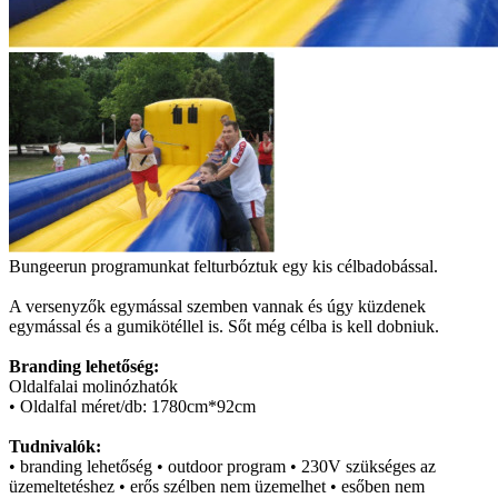
Bungeerun programunkat felturbóztuk egy kis célbadobással.
A versenyzők egymással szemben vannak és úgy küzdenek
egymással és a gumikötéllel is. Sőt még célba is kell dobniuk.
Branding lehetőség:
Oldalfalai molinózhatók
• Oldalfal méret/db: 1780cm*92cm
Tudnivalók:
• branding lehetőség • outdoor program • 230V szükséges az
üzemeltetéshez • erős szélben nem üzemelhet • esőben nem