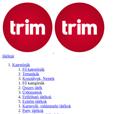
Játéktár
Kategóriák
Fő kategóriák
Tematikák
Kosztályok, Nemek
Fő kategóriák
Összes játék
Újdonságok
Felfújható játékok
Extrém játékok
Karneváli, vidámparki játékok
Party játékok