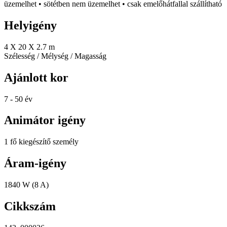
üzemelhet • sötétben nem üzemelhet • csak emelőhátfallal szállítható
Helyigény
4 X 20 X 2.7 m
Szélesség / Mélység / Magasság
Ajánlott kor
7 - 50 év
Animátor igény
1 fő kiegészítő személy
Áram-igény
1840 W (8 A)
Cikkszám