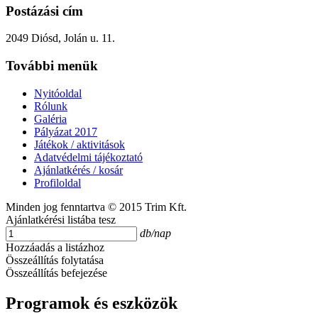
Postázási cím
2049 Diósd, Jolán u. 11.
További menük
Nyitóoldal
Rólunk
Galéria
Pályázat 2017
Játékok / aktivitások
Adatvédelmi tájékoztató
Ajánlatkérés / kosár
Profiloldal
Minden jog fenntartva © 2015 Trim Kft.
Ajánlatkérési listába tesz
db/nap
Hozzáadás a listázhoz
Összeállítás folytatása
Összeállítás befejezése
Programok és eszközök