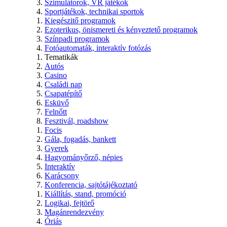
Szimulátorok, VR játékok
Sportjátékok, technikai sportok
Kiegészitő programok
Ezoterikus, önismereti és kényeztető programok
Színpadi programok
Fotóautomaták, interaktív fotózás
Tematikák
Autós
Casino
Családi nap
Csapatépítő
Esküvő
Felnőtt
Fesztivál, roadshow
Focis
Gála, fogadás, bankett
Gyerek
Hagyományőrző, népies
Interaktív
Karácsony
Konferencia, sajtótájékoztató
Kiállítás, stand, promóció
Logikai, fejtörő
Magánrendezvény
Óriás