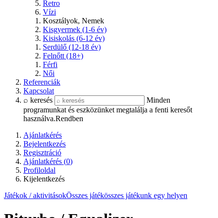
Retro
Vízi
Kosztályok, Nemek
Kisgyermek (1-6 év)
Kisiskolás (6-12 év)
Serdülő (12-18 év)
Felnőtt (18+)
Férfi
Női
Referenciák
Kapcsolat
⌕ keresés
Minden
programunkat és eszközünket megtalálja a fenti keresőt
használva.
Rendben
Ajánlatkérés
Bejelentkezés
Regisztráció
Ajánlatkérés (
0
)
Profiloldal
Kijelentkezés
Játékok / aktivitások
Összes játék
összes játékunk egy helyen