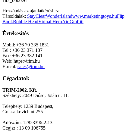
142_000026
Hozzáadás az ajánlatkéréshez
Társoldalak:
StayClear
WonderIsland
www.marketingtoys.hu
Flip
Book
Bobble Head
Virtual Hero
Air Graffiti
Értékesítés
Mobil: +36 70 335 1831
Tel.: +36 23 371 137
Fax: +36 23 382 141
Web: https://trim.hu
E-mail:
sales@trim.hu
Cégadatok
TRIM-2002. Kft.
Székhely: 2049 Diósd, Jolán u. 11.
Telephely: 1239 Budapest,
Grassalkovich út 255.
Adószám: 12823396-2-13
Cégjsz.: 13 09 106755