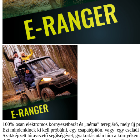
100%-osan elektromos környezetbarát és „néma” terepjáró, mely új pe
Ezt mindenkinek ki kell próbálni, egy csapatépítőn, vagy egy család
Szakképzett túravezető segítségével, gyakorlás után túra a környéken.