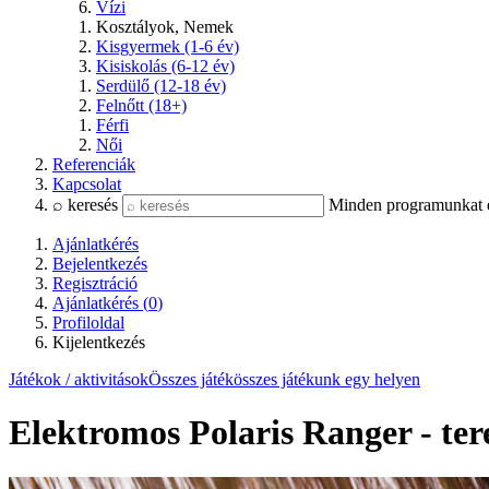
Vízi
Kosztályok, Nemek
Kisgyermek (1-6 év)
Kisiskolás (6-12 év)
Serdülő (12-18 év)
Felnőtt (18+)
Férfi
Női
Referenciák
Kapcsolat
⌕ keresés
Minden programunkat és
Ajánlatkérés
Bejelentkezés
Regisztráció
Ajánlatkérés (
0
)
Profiloldal
Kijelentkezés
Játékok / aktivitások
Összes játék
összes játékunk egy helyen
Elektromos Polaris Ranger - ter