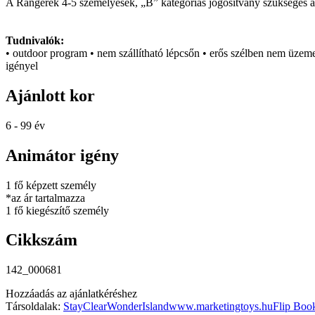
A Rangerek 4-5 személyesek, „B” kategóriás jogosítvány szükséges a
Tudnivalók:
• outdoor program • nem szállítható lépcsőn • erős szélben nem üzeme
igényel
Ajánlott kor
6 - 99 év
Animátor igény
1 fő képzett személy
*az ár tartalmazza
1 fő kiegészítő személy
Cikkszám
142_000681
Hozzáadás az ajánlatkéréshez
Társoldalak:
StayClear
WonderIsland
www.marketingtoys.hu
Flip Boo