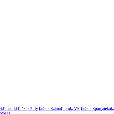
vidámparki játékok
Party játékok
Szimulátorok, VR játékok
Sportjátékok,
fotózás