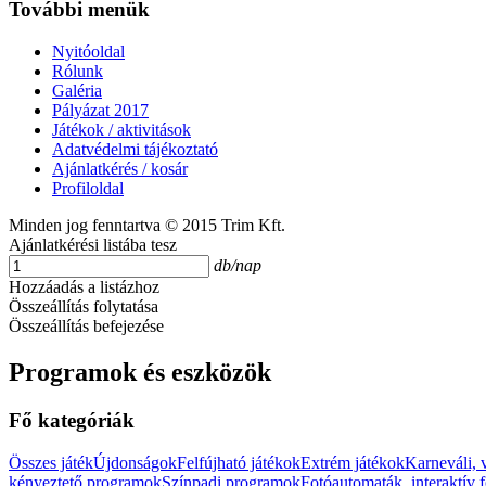
További menük
Nyitóoldal
Rólunk
Galéria
Pályázat 2017
Játékok / aktivitások
Adatvédelmi tájékoztató
Ajánlatkérés / kosár
Profiloldal
Minden jog fenntartva © 2015 Trim Kft.
Ajánlatkérési listába tesz
db/nap
Hozzáadás a listázhoz
Összeállítás folytatása
Összeállítás befejezése
Programok és eszközök
Fő kategóriák
Összes játék
Újdonságok
Felfújható játékok
Extrém játékok
Karneváli, 
kényeztető programok
Színpadi programok
Fotóautomaták, interaktív 