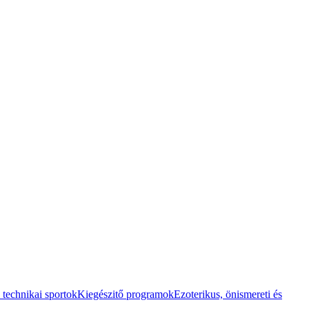
 technikai sportok
Kiegészitő programok
Ezoterikus, önismereti és