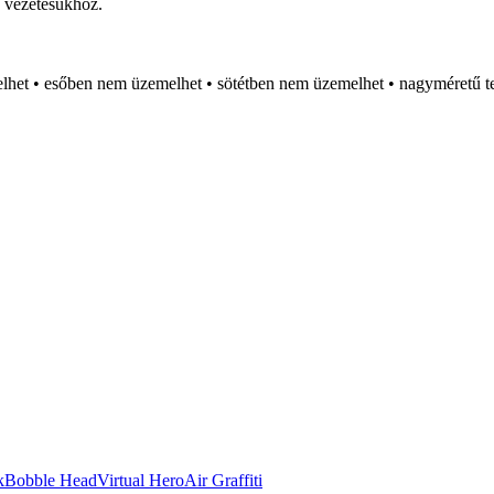
 vezetésükhöz.
lhet • esőben nem üzemelhet • sötétben nem üzemelhet • nagyméretű tehe
k
Bobble Head
Virtual Hero
Air Graffiti