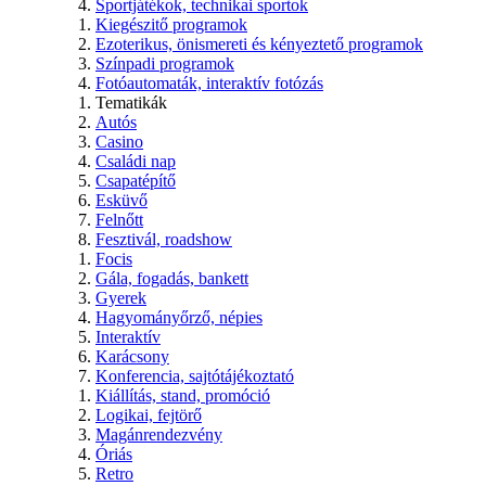
Sportjátékok, technikai sportok
Kiegészitő programok
Ezoterikus, önismereti és kényeztető programok
Színpadi programok
Fotóautomaták, interaktív fotózás
Tematikák
Autós
Casino
Családi nap
Csapatépítő
Esküvő
Felnőtt
Fesztivál, roadshow
Focis
Gála, fogadás, bankett
Gyerek
Hagyományőrző, népies
Interaktív
Karácsony
Konferencia, sajtótájékoztató
Kiállítás, stand, promóció
Logikai, fejtörő
Magánrendezvény
Óriás
Retro