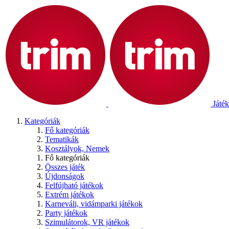
Játék
Kategóriák
Fő kategóriák
Tematikák
Kosztályok, Nemek
Fő kategóriák
Összes játék
Újdonságok
Felfújható játékok
Extrém játékok
Karneváli, vidámparki játékok
Party játékok
Szimulátorok, VR játékok