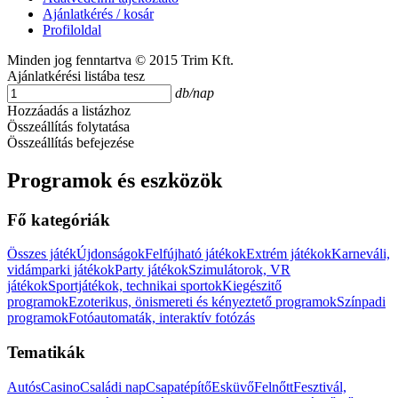
Ajánlatkérés / kosár
Profiloldal
Minden jog fenntartva © 2015 Trim Kft.
Ajánlatkérési listába tesz
db/nap
Hozzáadás a listázhoz
Összeállítás folytatása
Összeállítás befejezése
Programok és eszközök
Fő kategóriák
Összes játék
Újdonságok
Felfújható játékok
Extrém játékok
Karneváli,
vidámparki játékok
Party játékok
Szimulátorok, VR
játékok
Sportjátékok, technikai sportok
Kiegészitő
programok
Ezoterikus, önismereti és kényeztető programok
Színpadi
programok
Fotóautomaták, interaktív fotózás
Tematikák
Autós
Casino
Családi nap
Csapatépítő
Esküvő
Felnőtt
Fesztivál,