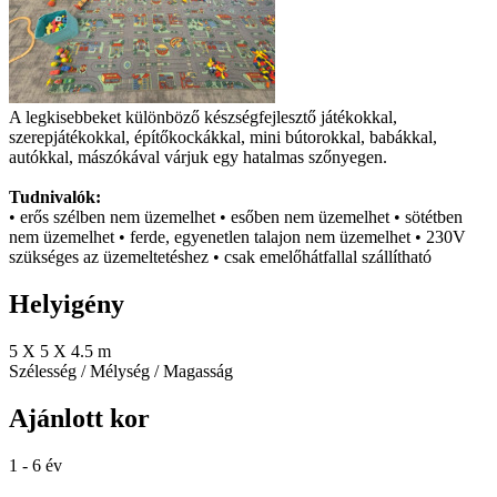
A legkisebbeket különböző készségfejlesztő játékokkal,
szerepjátékokkal, építőkockákkal, mini bútorokkal, babákkal,
autókkal, mászókával várjuk egy hatalmas szőnyegen.
Tudnivalók:
• erős szélben nem üzemelhet • esőben nem üzemelhet • sötétben
nem üzemelhet • ferde, egyenetlen talajon nem üzemelhet • 230V
szükséges az üzemeltetéshez • csak emelőhátfallal szállítható
Helyigény
5 X 5 X 4.5 m
Szélesség / Mélység / Magasság
Ajánlott kor
1 - 6 év