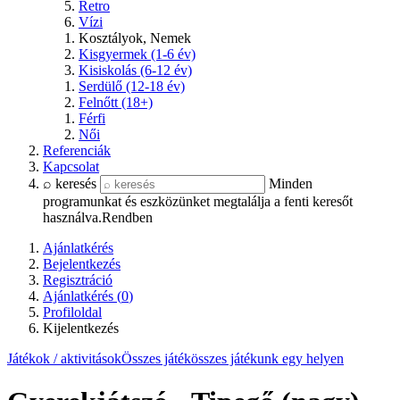
Retro
Vízi
Kosztályok, Nemek
Kisgyermek (1-6 év)
Kisiskolás (6-12 év)
Serdülő (12-18 év)
Felnőtt (18+)
Férfi
Női
Referenciák
Kapcsolat
⌕ keresés
Minden
programunkat és eszközünket megtalálja a fenti keresőt
használva.
Rendben
Ajánlatkérés
Bejelentkezés
Regisztráció
Ajánlatkérés (
0
)
Profiloldal
Kijelentkezés
Játékok / aktivitások
Összes játék
összes játékunk egy helyen