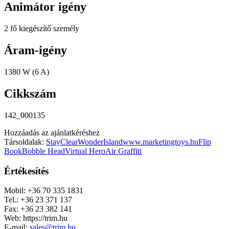
Animátor igény
2 fő kiegészítő személy
Áram-igény
1380 W (6 A)
Cikkszám
142_000135
Hozzáadás az ajánlatkéréshez
Társoldalak:
StayClear
WonderIsland
www.marketingtoys.hu
Flip
Book
Bobble Head
Virtual Hero
Air Graffiti
Értékesítés
Mobil: +36 70 335 1831
Tel.: +36 23 371 137
Fax: +36 23 382 141
Web: https://trim.hu
E-mail:
sales@trim.hu