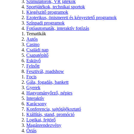
Szimulátorok, VR játékok
Sportjátékok, technikai sportok
Kiegészitő programok
Ezoterikus, önismereti és kényeztető programok
Színpadi programok
Fotóautomaták, interaktív fotózás
Tematikák
Autós
Casino
Családi nap
Csapatépítő
Esküvő
Felnőtt
Fesztivál, roadshow
Focis
Gála, fogadás, bankett
Gyerek
Hagyományőrző, népies
Interaktív
Karácsony
Konferencia, sajtótájékoztató
Kiállítás, stand, promóció
Logikai, fejtörő
Magánrendezvény
Óriás