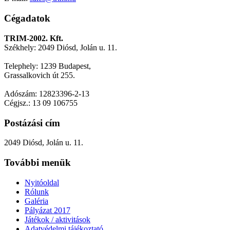
Cégadatok
TRIM-2002. Kft.
Székhely: 2049 Diósd, Jolán u. 11.
Telephely: 1239 Budapest,
Grassalkovich út 255.
Adószám: 12823396-2-13
Cégjsz.: 13 09 106755
Postázási cím
2049 Diósd, Jolán u. 11.
További menük
Nyitóoldal
Rólunk
Galéria
Pályázat 2017
Játékok / aktivitások
Adatvédelmi tájékoztató