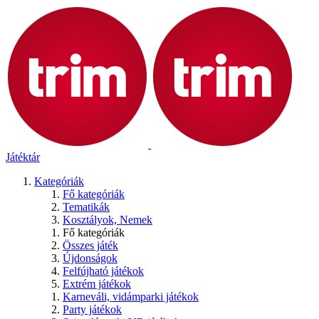
Játéktár
Kategóriák
Fő kategóriák
Tematikák
Kosztályok, Nemek
Fő kategóriák
Összes játék
Újdonságok
Felfújható játékok
Extrém játékok
Karneváli, vidámparki játékok
Party játékok