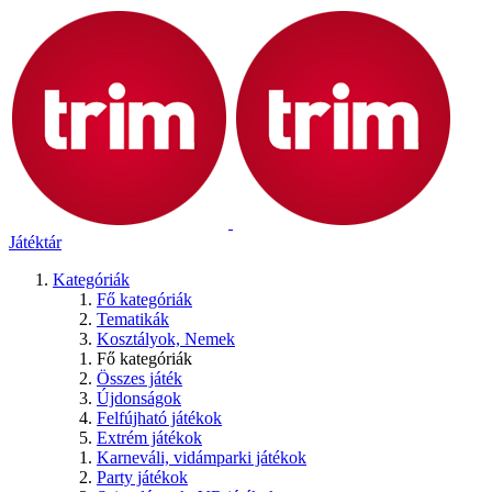
Játéktár
Kategóriák
Fő kategóriák
Tematikák
Kosztályok, Nemek
Fő kategóriák
Összes játék
Újdonságok
Felfújható játékok
Extrém játékok
Karneváli, vidámparki játékok
Party játékok