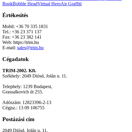
Book
Bobble Head
Virtual Hero
Air Graffiti
Értékesítés
Mobil: +36 70 335 1831
Tel.: +36 23 371 137
Fax: +36 23 382 141
Web: https://trim.hu
E-mail:
sales@trim.hu
Cégadatok
TRIM-2002. Kft.
Székhely: 2049 Diósd, Jolán u. 11.
Telephely: 1239 Budapest,
Grassalkovich út 255.
Adószám: 12823396-2-13
Cégjsz.: 13 09 106755
Postázási cím
2049 Diósd, Jolán u. 11.