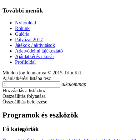
További menük
Nyitóoldal
Rólunk
Galéria
Pályázat 2017
Játékok / aktivitások
Adatvédelmi tájékoztató
Ajánlatkérés / kosár
Profiloldal
Minden jog fenntartva © 2015 Trim Kft.
Ajánlatkérési listába tesz
alkalom/nap
Hozzáadás a listázhoz
Összeállítás folytatása
Összeállítás befejezése
Programok és eszközök
Fő kategóriák