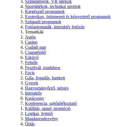
Szimulátorok, VR játékok
Sportjátékok, technikai sportok
Kiegészitő programok
Ezoterikus, önismereti és kényeztető programok
Színpadi programok
Fotóautomaták, interaktív fotózás
Tematikák
Autós
Casino
Családi nap
Csapatépítő
Esküvő
Felnőtt
Fesztivál, roadshow
Focis
Gála, fogadás, bankett
Gyerek
Hagyományőrző, népies
Interaktív
Karácsony
Konferencia, sajtótájékoztató
Kiállítás, stand, promóció
Logikai, fejtörő
Magánrendezvény
Óriás