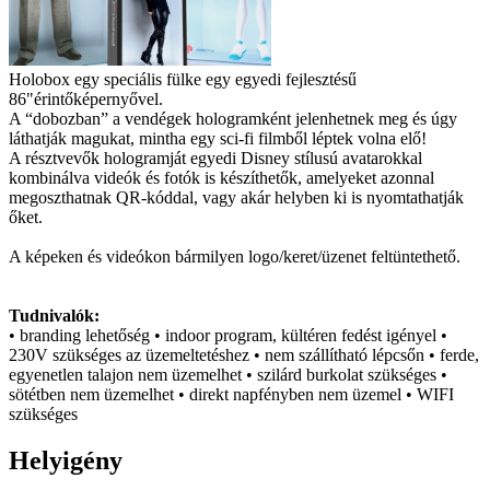
Holobox egy speciális fülke egy egyedi fejlesztésű
86"érintőképernyővel.
A “dobozban” a vendégek hologramként jelenhetnek meg és úgy
láthatják magukat, mintha egy sci-fi filmből léptek volna elő!
A résztvevők hologramját egyedi Disney stílusú avatarokkal
kombinálva videók és fotók is készíthetők, amelyeket azonnal
megoszthatnak QR-kóddal, vagy akár helyben ki is nyomtathatják
őket.
A képeken és videókon bármilyen logo/keret/üzenet feltüntethető.
Tudnivalók:
• branding lehetőség • indoor program, kültéren fedést igényel •
230V szükséges az üzemeltetéshez • nem szállítható lépcsőn • ferde,
egyenetlen talajon nem üzemelhet • szilárd burkolat szükséges •
sötétben nem üzemelhet • direkt napfényben nem üzemel • WIFI
szükséges
Helyigény