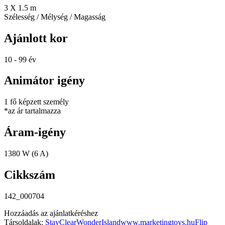
3 X 1.5 m
Szélesség / Mélység / Magasság
Ajánlott kor
10 - 99 év
Animátor igény
1 fő képzett személy
*az ár tartalmazza
Áram-igény
1380 W (6 A)
Cikkszám
142_000704
Hozzáadás az ajánlatkéréshez
Társoldalak:
StayClear
WonderIsland
www.marketingtoys.hu
Flip