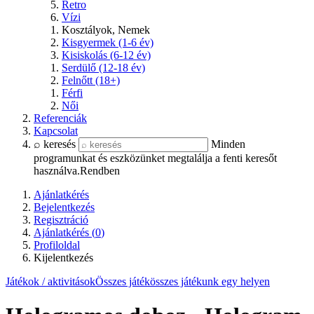
Retro
Vízi
Kosztályok, Nemek
Kisgyermek (1-6 év)
Kisiskolás (6-12 év)
Serdülő (12-18 év)
Felnőtt (18+)
Férfi
Női
Referenciák
Kapcsolat
⌕ keresés
Minden
programunkat és eszközünket megtalálja a fenti keresőt
használva.
Rendben
Ajánlatkérés
Bejelentkezés
Regisztráció
Ajánlatkérés (
0
)
Profiloldal
Kijelentkezés
Játékok / aktivitások
Összes játék
összes játékunk egy helyen