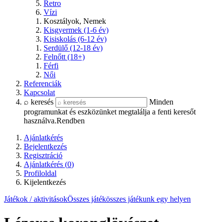
Retro
Vízi
Kosztályok, Nemek
Kisgyermek (1-6 év)
Kisiskolás (6-12 év)
Serdülő (12-18 év)
Felnőtt (18+)
Férfi
Női
Referenciák
Kapcsolat
⌕ keresés
Minden
programunkat és eszközünket megtalálja a fenti keresőt
használva.
Rendben
Ajánlatkérés
Bejelentkezés
Regisztráció
Ajánlatkérés (
0
)
Profiloldal
Kijelentkezés
Játékok / aktivitások
Összes játék
összes játékunk egy helyen