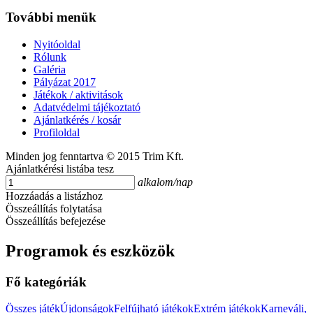
További menük
Nyitóoldal
Rólunk
Galéria
Pályázat 2017
Játékok / aktivitások
Adatvédelmi tájékoztató
Ajánlatkérés / kosár
Profiloldal
Minden jog fenntartva © 2015 Trim Kft.
Ajánlatkérési listába tesz
alkalom/nap
Hozzáadás a listázhoz
Összeállítás folytatása
Összeállítás befejezése
Programok és eszközök
Fő kategóriák
Összes játék
Újdonságok
Felfújható játékok
Extrém játékok
Karneváli,