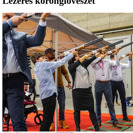
Lézeres koronglövészet