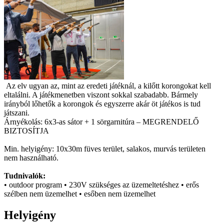
Az elv ugyan az, mint az eredeti játéknál, a kilőtt korongokat kell
eltalálni. A játékmenetben viszont sokkal szabadabb. Bármely
irányból lőhetők a korongok és egyszerre akár öt játékos is tud
játszani.
Árnyékolás: 6x3-as sátor + 1 sörgarnitúra – MEGRENDELŐ
BIZTOSÍTJA
Min. helyigény: 10x30m füves terület, salakos, murvás területen
nem használható.
Tudnivalók:
• outdoor program • 230V szükséges az üzemeltetéshez • erős
szélben nem üzemelhet • esőben nem üzemelhet
Helyigény