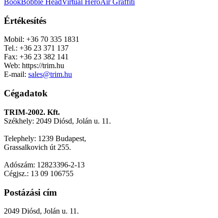
Book
Bobble Head
Virtual Hero
Air Graffiti
Értékesítés
Mobil: +36 70 335 1831
Tel.: +36 23 371 137
Fax: +36 23 382 141
Web: https://trim.hu
E-mail:
sales@trim.hu
Cégadatok
TRIM-2002. Kft.
Székhely: 2049 Diósd, Jolán u. 11.
Telephely: 1239 Budapest,
Grassalkovich út 255.
Adószám: 12823396-2-13
Cégjsz.: 13 09 106755
Postázási cím
2049 Diósd, Jolán u. 11.