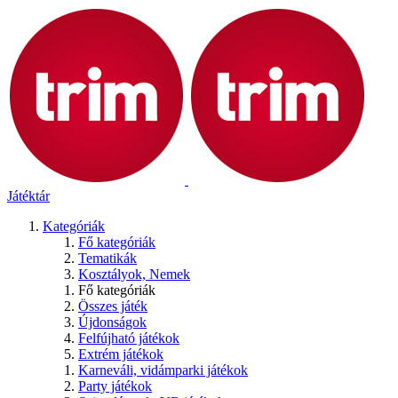
Játéktár
Kategóriák
Fő kategóriák
Tematikák
Kosztályok, Nemek
Fő kategóriák
Összes játék
Újdonságok
Felfújható játékok
Extrém játékok
Karneváli, vidámparki játékok
Party játékok