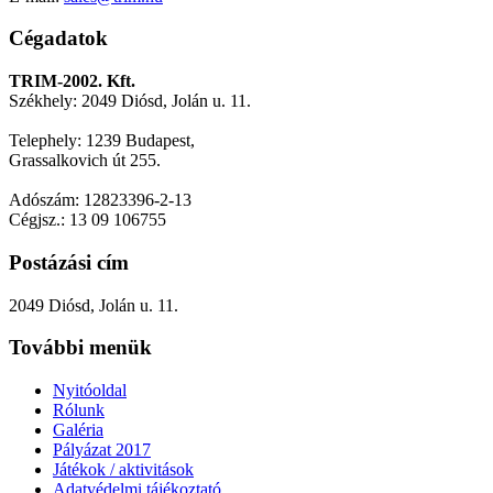
Cégadatok
TRIM-2002. Kft.
Székhely: 2049 Diósd, Jolán u. 11.
Telephely: 1239 Budapest,
Grassalkovich út 255.
Adószám: 12823396-2-13
Cégjsz.: 13 09 106755
Postázási cím
2049 Diósd, Jolán u. 11.
További menük
Nyitóoldal
Rólunk
Galéria
Pályázat 2017
Játékok / aktivitások
Adatvédelmi tájékoztató