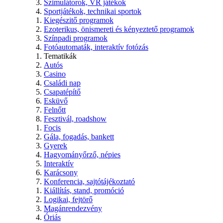
Szimulátorok, VR játékok
Sportjátékok, technikai sportok
Kiegészitő programok
Ezoterikus, önismereti és kényeztető programok
Színpadi programok
Fotóautomaták, interaktív fotózás
Tematikák
Autós
Casino
Családi nap
Csapatépítő
Esküvő
Felnőtt
Fesztivál, roadshow
Focis
Gála, fogadás, bankett
Gyerek
Hagyományőrző, népies
Interaktív
Karácsony
Konferencia, sajtótájékoztató
Kiállítás, stand, promóció
Logikai, fejtörő
Magánrendezvény
Óriás