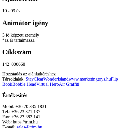
10 - 99 év
Animátor igény
3 fő képzett személy
*az ár tartalmazza
Cikkszám
142_000668
Hozzáadás az ajánlatkéréshez
Társoldalak:
StayClear
WonderIsland
www.marketingtoys.hu
Flip
Book
Bobble Head
Virtual Hero
Air Graffiti
Értékesítés
Mobil: +36 70 335 1831
Tel.: +36 23 371 137
Fax: +36 23 382 141
Web: https://trim.hu
E-mail:
sales@trim.hu