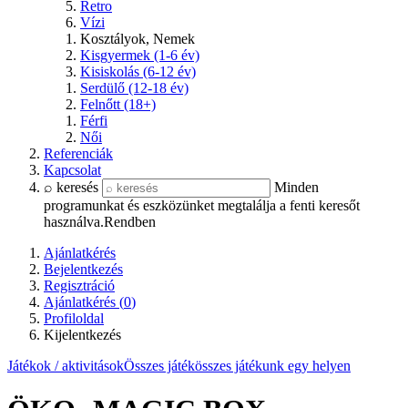
Retro
Vízi
Kosztályok, Nemek
Kisgyermek (1-6 év)
Kisiskolás (6-12 év)
Serdülő (12-18 év)
Felnőtt (18+)
Férfi
Női
Referenciák
Kapcsolat
⌕ keresés
Minden
programunkat és eszközünket megtalálja a fenti keresőt
használva.
Rendben
Ajánlatkérés
Bejelentkezés
Regisztráció
Ajánlatkérés (
0
)
Profiloldal
Kijelentkezés
Játékok / aktivitások
Összes játék
összes játékunk egy helyen