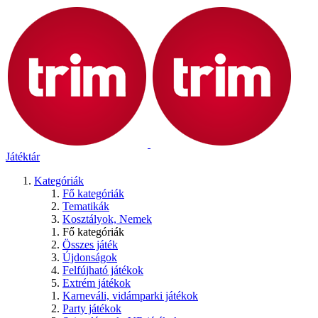
Játéktár
Kategóriák
Fő kategóriák
Tematikák
Kosztályok, Nemek
Fő kategóriák
Összes játék
Újdonságok
Felfújható játékok
Extrém játékok
Karneváli, vidámparki játékok
Party játékok