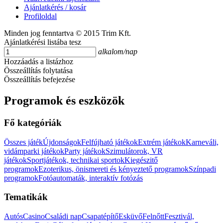
Ajánlatkérés / kosár
Profiloldal
Minden jog fenntartva © 2015 Trim Kft.
Ajánlatkérési listába tesz
alkalom/nap
Hozzáadás a listázhoz
Összeállítás folytatása
Összeállítás befejezése
Programok és eszközök
Fő kategóriák
Összes játék
Újdonságok
Felfújható játékok
Extrém játékok
Karneváli,
vidámparki játékok
Party játékok
Szimulátorok, VR
játékok
Sportjátékok, technikai sportok
Kiegészitő
programok
Ezoterikus, önismereti és kényeztető programok
Színpadi
programok
Fotóautomaták, interaktív fotózás
Tematikák
Autós
Casino
Családi nap
Csapatépítő
Esküvő
Felnőtt
Fesztivál,