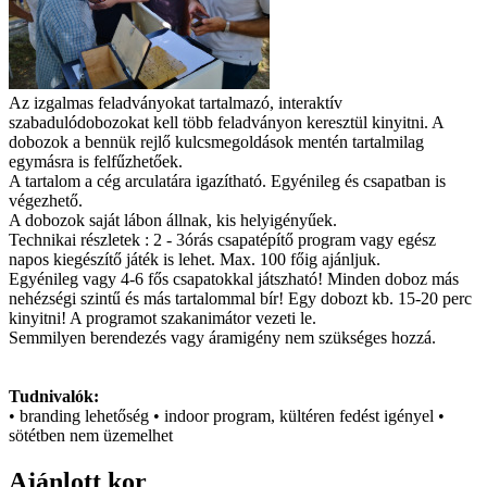
Az izgalmas feladványokat tartalmazó, interaktív
szabadulódobozokat kell több feladványon keresztül kinyitni. A
dobozok a bennük rejlő kulcsmegoldások mentén tartalmilag
egymásra is felfűzhetőek.
A tartalom a cég arculatára igazítható. Egyénileg és csapatban is
végezhető.
A dobozok saját lábon állnak, kis helyigényűek.
Technikai részletek : 2 - 3órás csapatépítő program vagy egész
napos kiegészítő játék is lehet. Max. 100 főig ajánljuk.
Egyénileg vagy 4-6 fős csapatokkal játszható! Minden doboz más
nehézségi szintű és más tartalommal bír! Egy dobozt kb. 15-20 perc
kinyitni! A programot szakanimátor vezeti le.
Semmilyen berendezés vagy áramigény nem szükséges hozzá.
Tudnivalók:
• branding lehetőség • indoor program, kültéren fedést igényel •
sötétben nem üzemelhet
Ajánlott kor