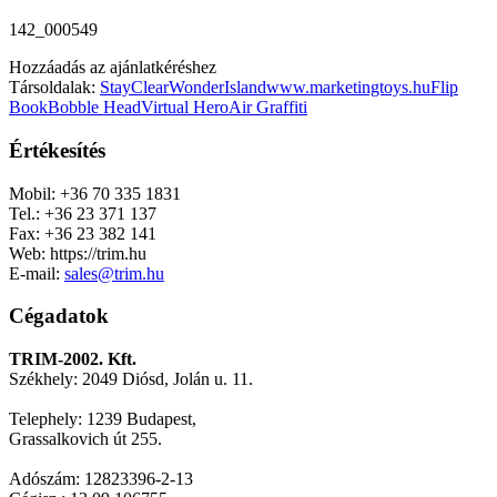
142_000549
Hozzáadás az ajánlatkéréshez
Társoldalak:
StayClear
WonderIsland
www.marketingtoys.hu
Flip
Book
Bobble Head
Virtual Hero
Air Graffiti
Értékesítés
Mobil: +36 70 335 1831
Tel.: +36 23 371 137
Fax: +36 23 382 141
Web: https://trim.hu
E-mail:
sales@trim.hu
Cégadatok
TRIM-2002. Kft.
Székhely: 2049 Diósd, Jolán u. 11.
Telephely: 1239 Budapest,
Grassalkovich út 255.
Adószám: 12823396-2-13