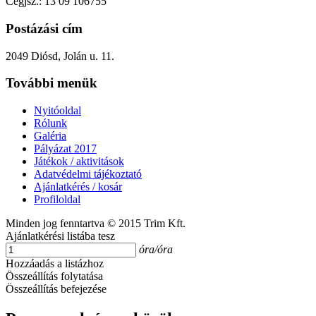
Cégjsz.: 13 09 106755
Postázási cím
2049 Diósd, Jolán u. 11.
További menük
Nyitóoldal
Rólunk
Galéria
Pályázat 2017
Játékok / aktivitások
Adatvédelmi tájékoztató
Ajánlatkérés / kosár
Profiloldal
Minden jog fenntartva © 2015 Trim Kft.
Ajánlatkérési listába tesz
óra/óra
Hozzáadás a listázhoz
Összeállítás folytatása
Összeállítás befejezése