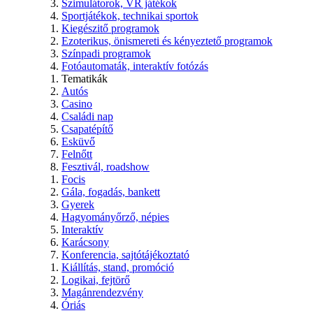
Szimulátorok, VR játékok
Sportjátékok, technikai sportok
Kiegészitő programok
Ezoterikus, önismereti és kényeztető programok
Színpadi programok
Fotóautomaták, interaktív fotózás
Tematikák
Autós
Casino
Családi nap
Csapatépítő
Esküvő
Felnőtt
Fesztivál, roadshow
Focis
Gála, fogadás, bankett
Gyerek
Hagyományőrző, népies
Interaktív
Karácsony
Konferencia, sajtótájékoztató
Kiállítás, stand, promóció
Logikai, fejtörő
Magánrendezvény
Óriás