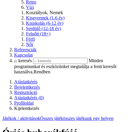
Retro
Vízi
Kosztályok, Nemek
Kisgyermek (1-6 év)
Kisiskolás (6-12 év)
Serdülő (12-18 év)
Felnőtt (18+)
Férfi
Női
Referenciák
Kapcsolat
⌕ keresés
Minden
programunkat és eszközünket megtalálja a fenti keresőt
használva.
Rendben
Ajánlatkérés
Bejelentkezés
Regisztráció
Ajánlatkérés (
0
)
Profiloldal
Kijelentkezés
Játékok / aktivitások
Összes játék
összes játékunk egy helyen