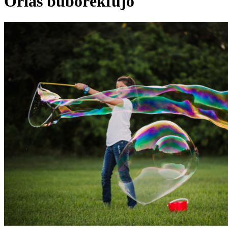
Óriás buborékfújó