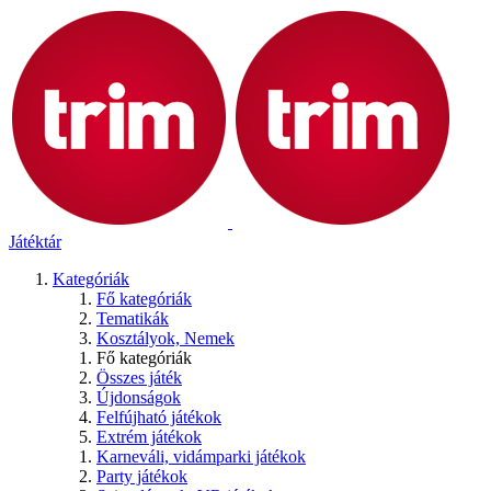
Játéktár
Kategóriák
Fő kategóriák
Tematikák
Kosztályok, Nemek
Fő kategóriák
Összes játék
Újdonságok
Felfújható játékok
Extrém játékok
Karneváli, vidámparki játékok
Party játékok