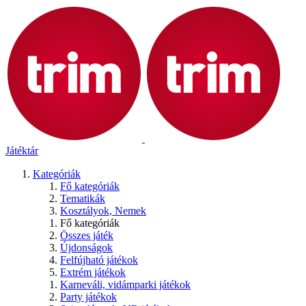
Játéktár
Kategóriák
Fő kategóriák
Tematikák
Kosztályok, Nemek
Fő kategóriák
Összes játék
Újdonságok
Felfújható játékok
Extrém játékok
Karneváli, vidámparki játékok
Party játékok