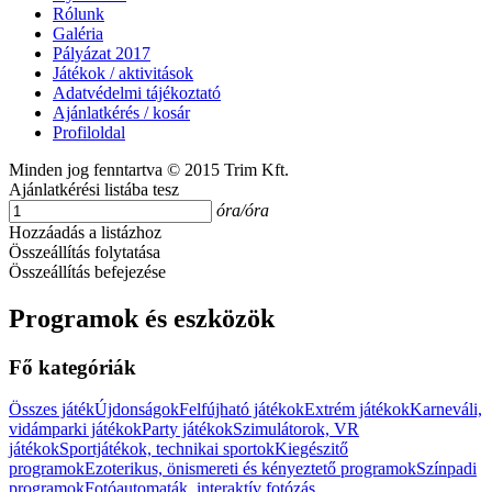
Rólunk
Galéria
Pályázat 2017
Játékok / aktivitások
Adatvédelmi tájékoztató
Ajánlatkérés / kosár
Profiloldal
Minden jog fenntartva © 2015 Trim Kft.
Ajánlatkérési listába tesz
óra/óra
Hozzáadás a listázhoz
Összeállítás folytatása
Összeállítás befejezése
Programok és eszközök
Fő kategóriák
Összes játék
Újdonságok
Felfújható játékok
Extrém játékok
Karneváli,
vidámparki játékok
Party játékok
Szimulátorok, VR
játékok
Sportjátékok, technikai sportok
Kiegészitő
programok
Ezoterikus, önismereti és kényeztető programok
Színpadi
programok
Fotóautomaták, interaktív fotózás