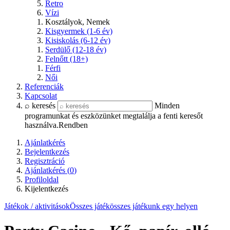
Retro
Vízi
Kosztályok, Nemek
Kisgyermek (1-6 év)
Kisiskolás (6-12 év)
Serdülő (12-18 év)
Felnőtt (18+)
Férfi
Női
Referenciák
Kapcsolat
⌕ keresés
Minden
programunkat és eszközünket megtalálja a fenti keresőt
használva.
Rendben
Ajánlatkérés
Bejelentkezés
Regisztráció
Ajánlatkérés (
0
)
Profiloldal
Kijelentkezés
Játékok / aktivitások
Összes játék
összes játékunk egy helyen