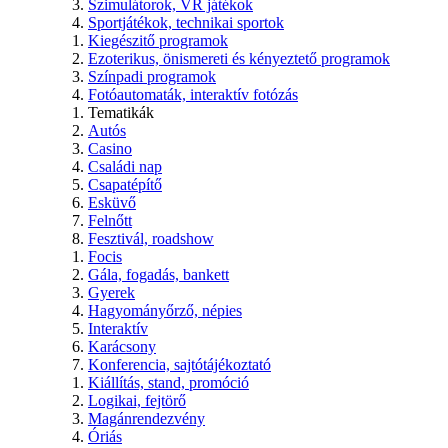
Szimulátorok, VR játékok
Sportjátékok, technikai sportok
Kiegészitő programok
Ezoterikus, önismereti és kényeztető programok
Színpadi programok
Fotóautomaták, interaktív fotózás
Tematikák
Autós
Casino
Családi nap
Csapatépítő
Esküvő
Felnőtt
Fesztivál, roadshow
Focis
Gála, fogadás, bankett
Gyerek
Hagyományőrző, népies
Interaktív
Karácsony
Konferencia, sajtótájékoztató
Kiállítás, stand, promóció
Logikai, fejtörő
Magánrendezvény
Óriás