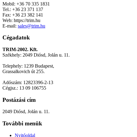
Mobil: +36 70 335 1831
Tel.: +36 23 371 137
Fax: +36 23 382 141
Web: https://trim.hu
E-mail:
sales@trim.hu
Cégadatok
TRIM-2002. Kft.
Székhely: 2049 Diósd, Jolán u. 11.
Telephely: 1239 Budapest,
Grassalkovich út 255.
Adószám: 12823396-2-13
Cégjsz.: 13 09 106755
Postázási cím
2049 Diósd, Jolán u. 11.
További menük
Nyitóoldal