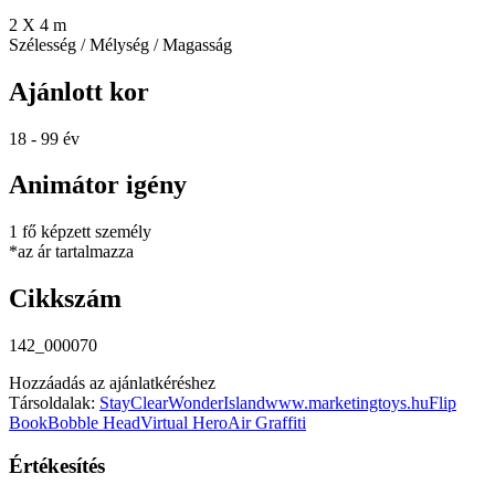
2 X 4 m
Szélesség / Mélység / Magasság
Ajánlott kor
18 - 99 év
Animátor igény
1 fő képzett személy
*az ár tartalmazza
Cikkszám
142_000070
Hozzáadás az ajánlatkéréshez
Társoldalak:
StayClear
WonderIsland
www.marketingtoys.hu
Flip
Book
Bobble Head
Virtual Hero
Air Graffiti
Értékesítés