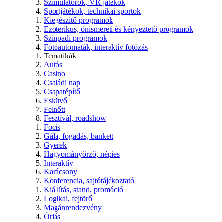
Szimulátorok, VR játékok
Sportjátékok, technikai sportok
Kiegészitő programok
Ezoterikus, önismereti és kényeztető programok
Színpadi programok
Fotóautomaták, interaktív fotózás
Tematikák
Autós
Casino
Családi nap
Csapatépítő
Esküvő
Felnőtt
Fesztivál, roadshow
Focis
Gála, fogadás, bankett
Gyerek
Hagyományőrző, népies
Interaktív
Karácsony
Konferencia, sajtótájékoztató
Kiállítás, stand, promóció
Logikai, fejtörő
Magánrendezvény
Óriás