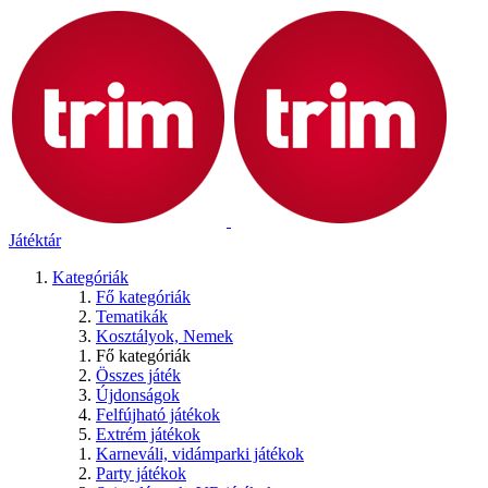
Játéktár
Kategóriák
Fő kategóriák
Tematikák
Kosztályok, Nemek
Fő kategóriák
Összes játék
Újdonságok
Felfújható játékok
Extrém játékok
Karneváli, vidámparki játékok
Party játékok