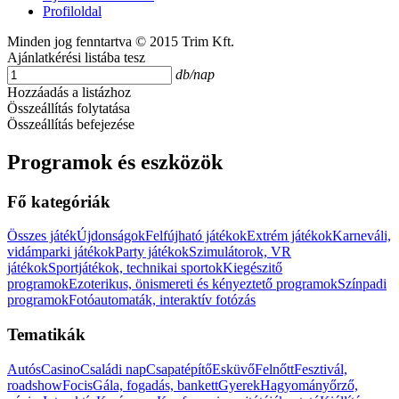
Profiloldal
Minden jog fenntartva © 2015 Trim Kft.
Ajánlatkérési listába tesz
db/nap
Hozzáadás a listázhoz
Összeállítás folytatása
Összeállítás befejezése
Programok és eszközök
Fő kategóriák
Összes játék
Újdonságok
Felfújható játékok
Extrém játékok
Karneváli,
vidámparki játékok
Party játékok
Szimulátorok, VR
játékok
Sportjátékok, technikai sportok
Kiegészitő
programok
Ezoterikus, önismereti és kényeztető programok
Színpadi
programok
Fotóautomaták, interaktív fotózás
Tematikák
Autós
Casino
Családi nap
Csapatépítő
Esküvő
Felnőtt
Fesztivál,
roadshow
Focis
Gála, fogadás, bankett
Gyerek
Hagyományőrző,