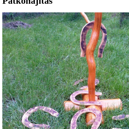
Patkóhajítás