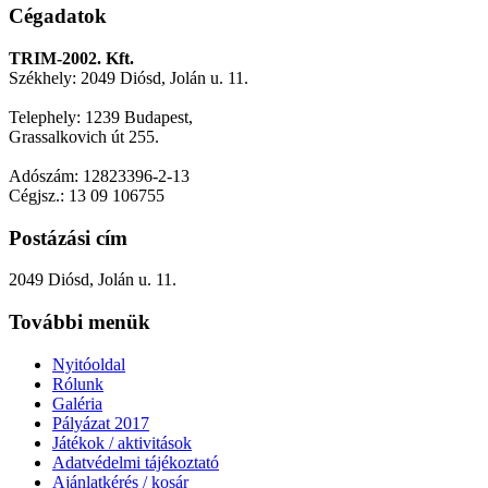
Cégadatok
TRIM-2002. Kft.
Székhely: 2049 Diósd, Jolán u. 11.
Telephely: 1239 Budapest,
Grassalkovich út 255.
Adószám: 12823396-2-13
Cégjsz.: 13 09 106755
Postázási cím
2049 Diósd, Jolán u. 11.
További menük
Nyitóoldal
Rólunk
Galéria
Pályázat 2017
Játékok / aktivitások
Adatvédelmi tájékoztató
Ajánlatkérés / kosár