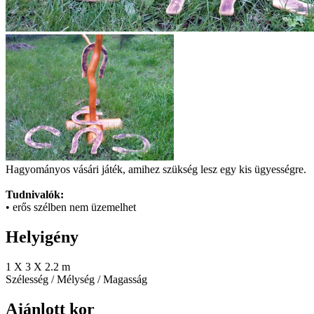
Hagyományos vásári játék, amihez szükség lesz egy kis ügyességre.
Tudnivalók:
• erős szélben nem üzemelhet
Helyigény
1 X 3 X 2.2 m
Szélesség / Mélység / Magasság
Ajánlott kor