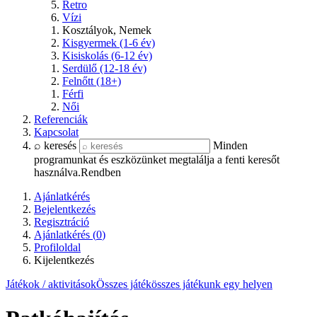
Retro
Vízi
Kosztályok, Nemek
Kisgyermek (1-6 év)
Kisiskolás (6-12 év)
Serdülő (12-18 év)
Felnőtt (18+)
Férfi
Női
Referenciák
Kapcsolat
⌕ keresés
Minden
programunkat és eszközünket megtalálja a fenti keresőt
használva.
Rendben
Ajánlatkérés
Bejelentkezés
Regisztráció
Ajánlatkérés (
0
)
Profiloldal
Kijelentkezés
Játékok / aktivitások
Összes játék
összes játékunk egy helyen