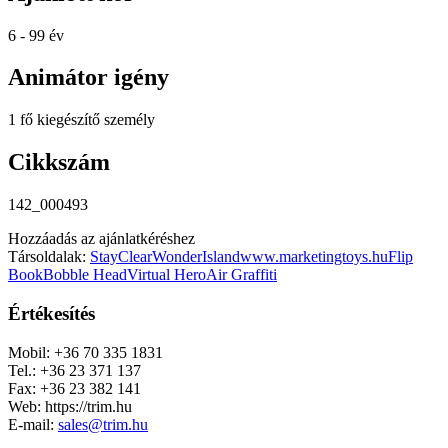
6 - 99 év
Animátor igény
1 fő kiegészítő személy
Cikkszám
142_000493
Hozzáadás az ajánlatkéréshez
Társoldalak:
StayClear
WonderIsland
www.marketingtoys.hu
Flip
Book
Bobble Head
Virtual Hero
Air Graffiti
Értékesítés
Mobil: +36 70 335 1831
Tel.: +36 23 371 137
Fax: +36 23 382 141
Web: https://trim.hu
E-mail:
sales@trim.hu