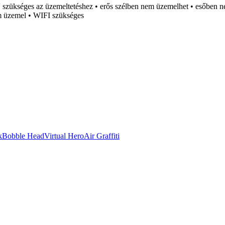
V szükséges az üzemeltetéshez • erős szélben nem üzemelhet • esőben n
em üzemel • WIFI szükséges
k
Bobble Head
Virtual Hero
Air Graffiti