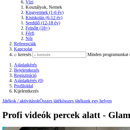
Vízi
Kosztályok, Nemek
Kisgyermek (1-6 év)
Kisiskolás (6-12 év)
Serdülő (12-18 év)
Felnőtt (18+)
Férfi
Női
Referenciák
Kapcsolat
⌕ keresés
Minden programunkat és
Ajánlatkérés
Bejelentkezés
Regisztráció
Ajánlatkérés (
0
)
Profiloldal
Kijelentkezés
Játékok / aktivitások
Összes játék
összes játékunk egy helyen
Profi videók percek alatt - Glam