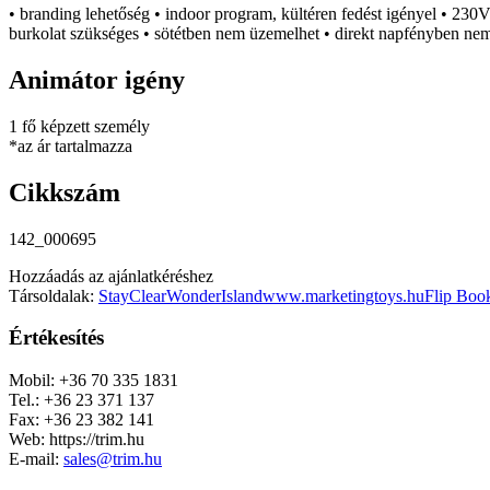
• branding lehetőség • indoor program, kültéren fedést igényel • 230
burkolat szükséges • sötétben nem üzemelhet • direkt napfényben n
Animátor igény
1 fő képzett személy
*az ár tartalmazza
Cikkszám
142_000695
Hozzáadás az ajánlatkéréshez
Társoldalak:
StayClear
WonderIsland
www.marketingtoys.hu
Flip Boo
Értékesítés
Mobil: +36 70 335 1831
Tel.: +36 23 371 137
Fax: +36 23 382 141
Web: https://trim.hu
E-mail:
sales@trim.hu