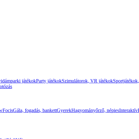
vidámparki játékok
Party játékok
Szimulátorok, VR játékok
Sportjátékok,
fotózás
ow
Focis
Gála, fogadás, bankett
Gyerek
Hagyományőrző, népies
Interaktív