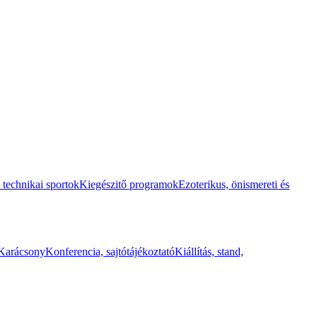
 technikai sportok
Kiegészitő programok
Ezoterikus, önismereti és
Karácsony
Konferencia, sajtótájékoztató
Kiállítás, stand,