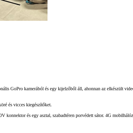
onális GoPro kamerából és egy kijelzőből áll, ahonnan az elkészült v
köré és vicces kiegészítőket.
0V konnektor és egy asztal, szabadtéren porvédett sátor. 4G mobilhálóza