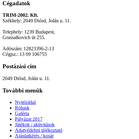
Cégadatok
TRIM-2002. Kft.
Székhely: 2049 Diósd, Jolán u. 11.
Telephely: 1239 Budapest,
Grassalkovich út 255.
Adószám: 12823396-2-13
Cégjsz.: 13 09 106755
Postázási cím
2049 Diósd, Jolán u. 11.
További menük
Nyitóoldal
Rólunk
Galéria
Pályázat 2017
Játékok / aktivitások
Adatvédelmi tájékoztató
Ajánlatkérés / kosár