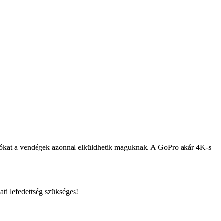
ideókat a vendégek azonnal elküldhetik maguknak. A GoPro akár 4K-s
ti lefedettség szükséges!