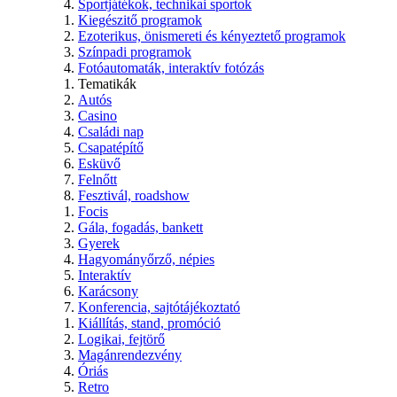
Sportjátékok, technikai sportok
Kiegészitő programok
Ezoterikus, önismereti és kényeztető programok
Színpadi programok
Fotóautomaták, interaktív fotózás
Tematikák
Autós
Casino
Családi nap
Csapatépítő
Esküvő
Felnőtt
Fesztivál, roadshow
Focis
Gála, fogadás, bankett
Gyerek
Hagyományőrző, népies
Interaktív
Karácsony
Konferencia, sajtótájékoztató
Kiállítás, stand, promóció
Logikai, fejtörő
Magánrendezvény
Óriás
Retro