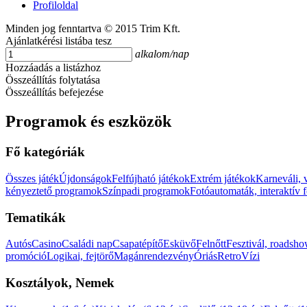
Profiloldal
Minden jog fenntartva © 2015 Trim Kft.
Ajánlatkérési listába tesz
alkalom/nap
Hozzáadás a listázhoz
Összeállítás folytatása
Összeállítás befejezése
Programok és eszközök
Fő kategóriák
Összes játék
Újdonságok
Felfújható játékok
Extrém játékok
Karneváli, 
kényeztető programok
Színpadi programok
Fotóautomaták, interaktív 
Tematikák
Autós
Casino
Családi nap
Csapatépítő
Esküvő
Felnőtt
Fesztivál, roadsh
promóció
Logikai, fejtörő
Magánrendezvény
Óriás
Retro
Vízi
Kosztályok, Nemek