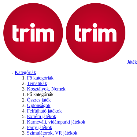
Játék
Kategóriák
Fő kategóriák
Tematikák
Kosztályok, Nemek
Fő kategóriák
Összes játék
Újdonságok
Felfújható játékok
Extrém játékok
Karneváli, vidámparki játékok
Party játékok
Szimulátorok, VR játékok