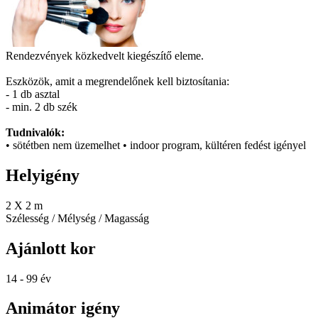
Rendezvények közkedvelt kiegészítő eleme.
Eszközök, amit a megrendelőnek kell biztosítania:
- 1 db asztal
- min. 2 db szék
Tudnivalók:
• sötétben nem üzemelhet • indoor program, kültéren fedést igényel
Helyigény
2 X 2 m
Szélesség / Mélység / Magasság
Ajánlott kor
14 - 99 év
Animátor igény