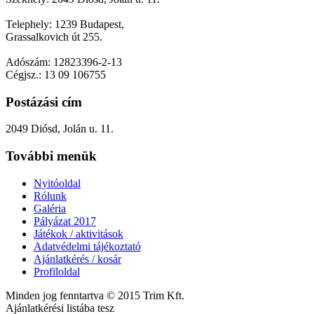
Telephely: 1239 Budapest,
Grassalkovich út 255.
Adószám: 12823396-2-13
Cégjsz.: 13 09 106755
Postázási cím
2049 Diósd, Jolán u. 11.
További menük
Nyitóoldal
Rólunk
Galéria
Pályázat 2017
Játékok / aktivitások
Adatvédelmi tájékoztató
Ajánlatkérés / kosár
Profiloldal
Minden jog fenntartva © 2015 Trim Kft.
Ajánlatkérési listába tesz