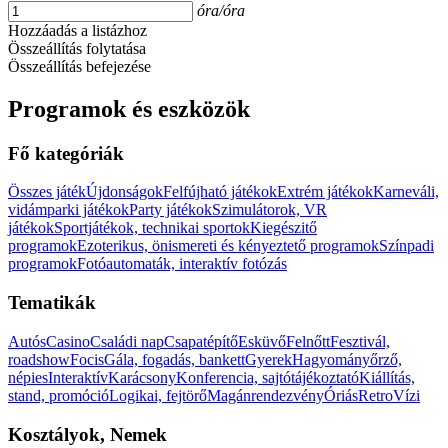
óra/óra
Hozzáadás a listázhoz
Összeállítás folytatása
Összeállítás befejezése
Programok és eszközök
Fő kategóriák
Összes játék
Újdonságok
Felfújható játékok
Extrém játékok
Karneváli,
vidámparki játékok
Party játékok
Szimulátorok, VR
játékok
Sportjátékok, technikai sportok
Kiegészitő
programok
Ezoterikus, önismereti és kényeztető programok
Színpadi
programok
Fotóautomaták, interaktív fotózás
Tematikák
Autós
Casino
Családi nap
Csapatépítő
Esküvő
Felnőtt
Fesztivál,
roadshow
Focis
Gála, fogadás, bankett
Gyerek
Hagyományőrző,
népies
Interaktív
Karácsony
Konferencia, sajtótájékoztató
Kiállítás,
stand, promóció
Logikai, fejtörő
Magánrendezvény
Óriás
Retro
Vízi
Kosztályok, Nemek