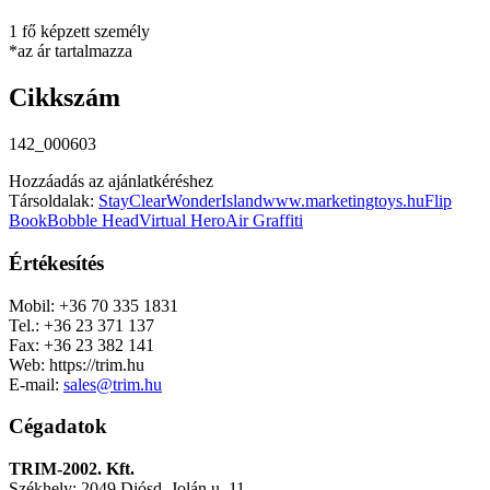
1 fő képzett személy
*az ár tartalmazza
Cikkszám
142_000603
Hozzáadás az ajánlatkéréshez
Társoldalak:
StayClear
WonderIsland
www.marketingtoys.hu
Flip
Book
Bobble Head
Virtual Hero
Air Graffiti
Értékesítés
Mobil: +36 70 335 1831
Tel.: +36 23 371 137
Fax: +36 23 382 141
Web: https://trim.hu
E-mail:
sales@trim.hu
Cégadatok
TRIM-2002. Kft.
Székhely: 2049 Diósd, Jolán u. 11.