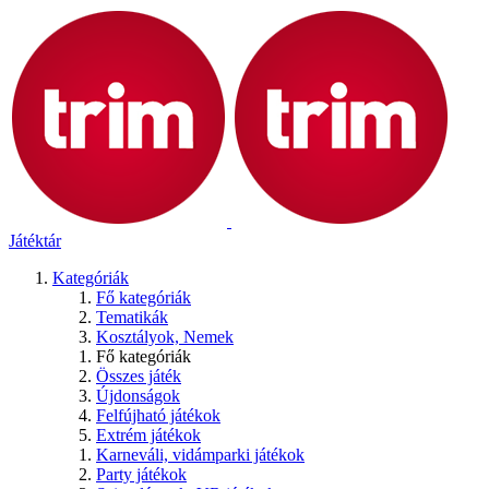
Játéktár
Kategóriák
Fő kategóriák
Tematikák
Kosztályok, Nemek
Fő kategóriák
Összes játék
Újdonságok
Felfújható játékok
Extrém játékok
Karneváli, vidámparki játékok
Party játékok