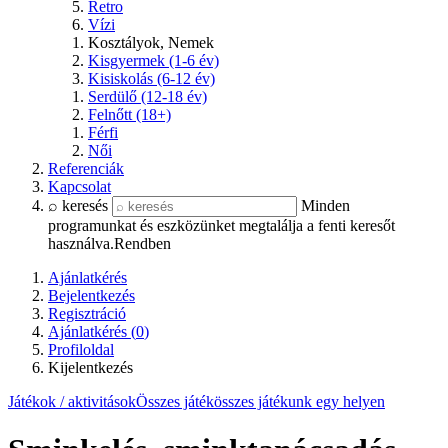
Retro
Vízi
Kosztályok, Nemek
Kisgyermek (1-6 év)
Kisiskolás (6-12 év)
Serdülő (12-18 év)
Felnőtt (18+)
Férfi
Női
Referenciák
Kapcsolat
⌕ keresés
Minden
programunkat és eszközünket megtalálja a fenti keresőt
használva.
Rendben
Ajánlatkérés
Bejelentkezés
Regisztráció
Ajánlatkérés (
0
)
Profiloldal
Kijelentkezés
Játékok / aktivitások
Összes játék
összes játékunk egy helyen