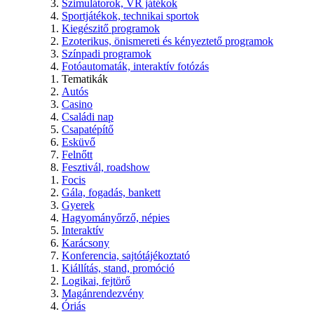
Szimulátorok, VR játékok
Sportjátékok, technikai sportok
Kiegészitő programok
Ezoterikus, önismereti és kényeztető programok
Színpadi programok
Fotóautomaták, interaktív fotózás
Tematikák
Autós
Casino
Családi nap
Csapatépítő
Esküvő
Felnőtt
Fesztivál, roadshow
Focis
Gála, fogadás, bankett
Gyerek
Hagyományőrző, népies
Interaktív
Karácsony
Konferencia, sajtótájékoztató
Kiállítás, stand, promóció
Logikai, fejtörő
Magánrendezvény
Óriás