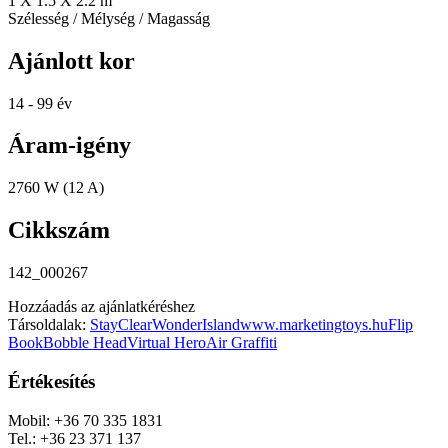
1 X 1.5 X 2.2 m
Szélesség / Mélység / Magasság
Ajánlott kor
14 - 99 év
Áram-igény
2760 W (12 A)
Cikkszám
142_000267
Hozzáadás az ajánlatkéréshez
Társoldalak:
StayClear
WonderIsland
www.marketingtoys.hu
Flip
Book
Bobble Head
Virtual Hero
Air Graffiti
Értékesítés
Mobil: +36 70 335 1831
Tel.: +36 23 371 137