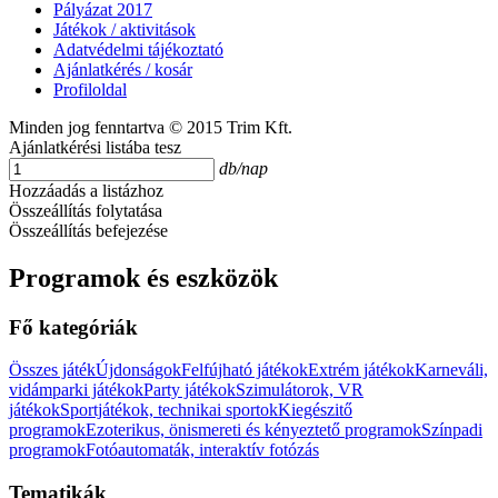
Pályázat 2017
Játékok / aktivitások
Adatvédelmi tájékoztató
Ajánlatkérés / kosár
Profiloldal
Minden jog fenntartva © 2015 Trim Kft.
Ajánlatkérési listába tesz
db/nap
Hozzáadás a listázhoz
Összeállítás folytatása
Összeállítás befejezése
Programok és eszközök
Fő kategóriák
Összes játék
Újdonságok
Felfújható játékok
Extrém játékok
Karneváli,
vidámparki játékok
Party játékok
Szimulátorok, VR
játékok
Sportjátékok, technikai sportok
Kiegészitő
programok
Ezoterikus, önismereti és kényeztető programok
Színpadi
programok
Fotóautomaták, interaktív fotózás
Tematikák