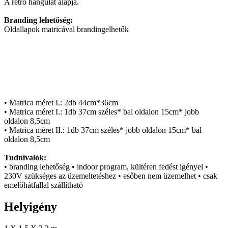
A retro hangulat alapja.
Branding lehetőség:
Oldallapok matricával brandingelhetők
• Matrica méret I.: 2db 44cm*36cm
• Matrica méret I.: 1db 37cm széles* bal oldalon 15cm* jobb
oldalon 8,5cm
• Matrica méret II.: 1db 37cm széles* jobb oldalon 15cm* bal
oldalon 8,5cm
Tudnivalók:
• branding lehetőség • indoor program, kültéren fedést igényel •
230V szükséges az üzemeltetéshez • esőben nem üzemelhet • csak
emelőhátfallal szállítható
Helyigény