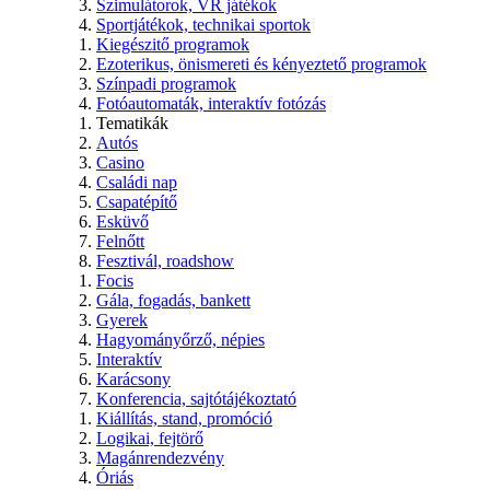
Szimulátorok, VR játékok
Sportjátékok, technikai sportok
Kiegészitő programok
Ezoterikus, önismereti és kényeztető programok
Színpadi programok
Fotóautomaták, interaktív fotózás
Tematikák
Autós
Casino
Családi nap
Csapatépítő
Esküvő
Felnőtt
Fesztivál, roadshow
Focis
Gála, fogadás, bankett
Gyerek
Hagyományőrző, népies
Interaktív
Karácsony
Konferencia, sajtótájékoztató
Kiállítás, stand, promóció
Logikai, fejtörő
Magánrendezvény
Óriás