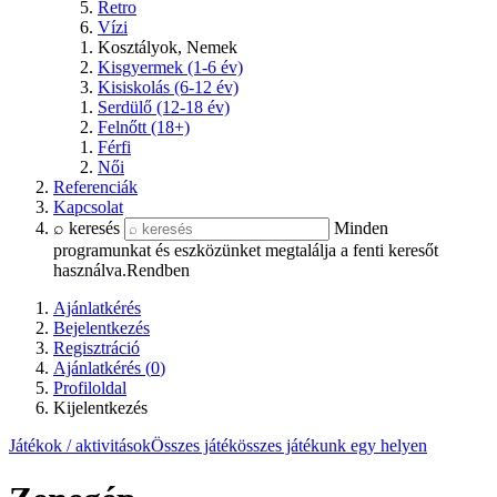
Retro
Vízi
Kosztályok, Nemek
Kisgyermek (1-6 év)
Kisiskolás (6-12 év)
Serdülő (12-18 év)
Felnőtt (18+)
Férfi
Női
Referenciák
Kapcsolat
⌕ keresés
Minden
programunkat és eszközünket megtalálja a fenti keresőt
használva.
Rendben
Ajánlatkérés
Bejelentkezés
Regisztráció
Ajánlatkérés (
0
)
Profiloldal
Kijelentkezés
Játékok / aktivitások
Összes játék
összes játékunk egy helyen