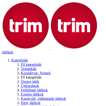
Játéktár
Kategóriák
Fő kategóriák
Tematikák
Kosztályok, Nemek
Fő kategóriák
Összes játék
Újdonságok
Felfújható játékok
Extrém játékok
Karneváli, vidámparki játékok
Party játékok