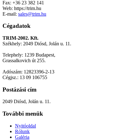
Fax: +36 23 382 141
Web: https://trim.hu
E-mail:
sales@trim.hu
Cégadatok
TRIM-2002. Kft.
Székhely: 2049 Diósd, Jolán u. 11.
Telephely: 1239 Budapest,
Grassalkovich út 255.
Adószám: 12823396-2-13
Cégjsz.: 13 09 106755
Postázási cím
2049 Diósd, Jolán u. 11.
További menük
Nyitóoldal
Rólunk
Galéria