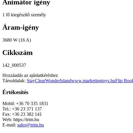
Animátor igény
1 fő kiegészítő személy
Áram-igény
3680 W (16 A)
Cikkszám
142_000537
Hozzáadás az ajánlatkéréshez
Társoldalak:
StayClear
WonderIsland
www.marketingtoys.hu
Flip Boo
Értékesítés
Mobil: +36 70 335 1831
Tel.: +36 23 371 137
Fax: +36 23 382 141
Web: https://trim.hu
E-mail:
sales@trim.hu