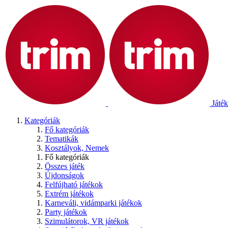
Játék
Kategóriák
Fő kategóriák
Tematikák
Kosztályok, Nemek
Fő kategóriák
Összes játék
Újdonságok
Felfújható játékok
Extrém játékok
Karneváli, vidámparki játékok
Party játékok
Szimulátorok, VR játékok