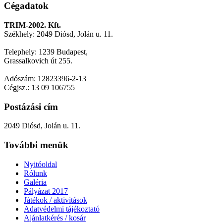
Cégadatok
TRIM-2002. Kft.
Székhely: 2049 Diósd, Jolán u. 11.
Telephely: 1239 Budapest,
Grassalkovich út 255.
Adószám: 12823396-2-13
Cégjsz.: 13 09 106755
Postázási cím
2049 Diósd, Jolán u. 11.
További menük
Nyitóoldal
Rólunk
Galéria
Pályázat 2017
Játékok / aktivitások
Adatvédelmi tájékoztató
Ajánlatkérés / kosár