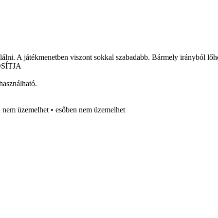
találni. A játékmenetben viszont sokkal szabadabb. Bármely irányból lőhe
OSÍTJA
használható.
en nem üzemelhet • esőben nem üzemelhet