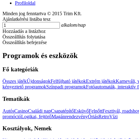
Profiloldal
Minden jog fenntartva © 2015 Trim Kft.
Ajánlatkérési listába tesz
alkalom/nap
Hozzáadás a listázhoz
Összeállítás folytatása
Összeállítás befejezése
Programok és eszközök
Fő kategóriák
Összes játék
Újdonságok
Felfújható játékok
Extrém játékok
Karneváli, 
kényeztető programok
Színpadi programok
Fotóautomaták, interaktív 
Tematikák
Autós
Casino
Családi nap
Csapatépítő
Esküvő
Felnőtt
Fesztivál, roadsh
promóció
Logikai, fejtörő
Magánrendezvény
Óriás
Retro
Vízi
Kosztályok, Nemek