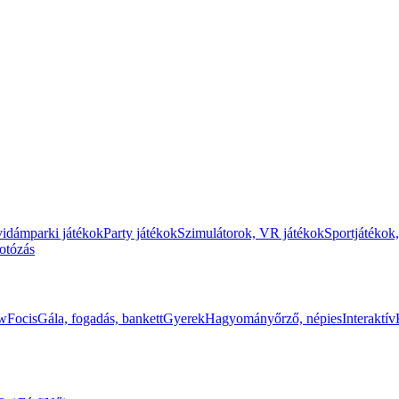
vidámparki játékok
Party játékok
Szimulátorok, VR játékok
Sportjátékok,
fotózás
ow
Focis
Gála, fogadás, bankett
Gyerek
Hagyományőrző, népies
Interaktív