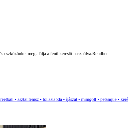
 eszközünket megtalálja a fenti keresőt használva.
Rendben
treetball • asztalitenisz • tollaslabda • íjászat • minigolf • petanque • k