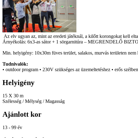
Az elv ugyan az, mint az eredeti játéknál, a kilőtt korongokat kell el
Árnyékolás: 6x3-as sátor + 1 sörgarnitúra – MEGRENDELŐ BIZT
Min. helyigény: 10x30m füves terület, salakos, murvás területen nem 
Tudnivalók:
• outdoor program • 230V szükséges az üzemeltetéshez • erős szélb
Helyigény
15 X 30 m
Szélesség / Mélység / Magasság
Ajánlott kor
13 - 99 év