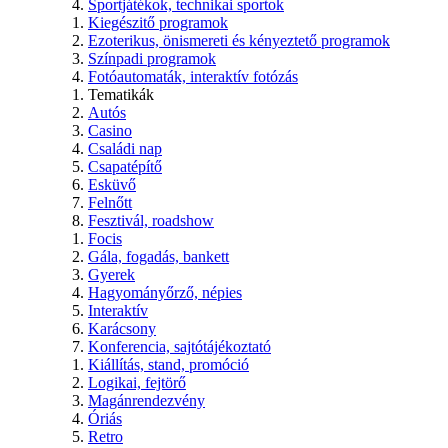
Sportjátékok, technikai sportok
Kiegészitő programok
Ezoterikus, önismereti és kényeztető programok
Színpadi programok
Fotóautomaták, interaktív fotózás
Tematikák
Autós
Casino
Családi nap
Csapatépítő
Esküvő
Felnőtt
Fesztivál, roadshow
Focis
Gála, fogadás, bankett
Gyerek
Hagyományőrző, népies
Interaktív
Karácsony
Konferencia, sajtótájékoztató
Kiállítás, stand, promóció
Logikai, fejtörő
Magánrendezvény
Óriás
Retro