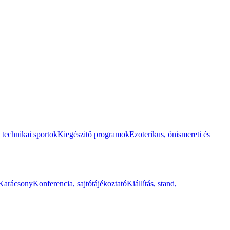
 technikai sportok
Kiegészitő programok
Ezoterikus, önismereti és
Karácsony
Konferencia, sajtótájékoztató
Kiállítás, stand,