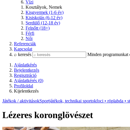
Vízi
Kosztályok, Nemek
Kisgyermek (1-6 év)
Kisiskolás (6-12 év)
Serdülő (12-18 év)
Felnőtt (18+)
Férfi
Női
Referenciák
Kapcsolat
⌕ keresés
Minden programunkat és
Ajánlatkérés
Bejelentkezés
Regisztráció
Ajánlatkérés (
0
)
Profiloldal
Kijelentkezés
Játékok / aktivitások
Sportjátékok, technikai sportok
foci • röplabda • s
Lézeres koronglövészet