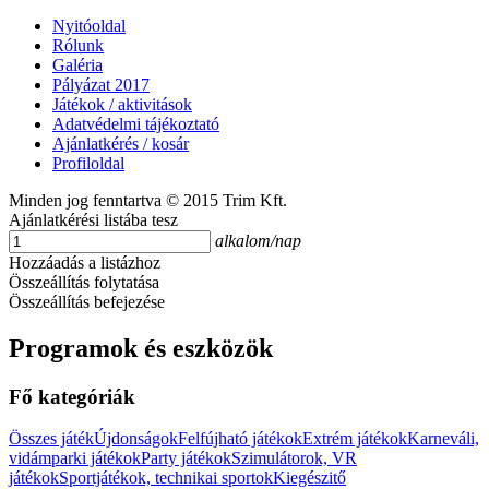
Nyitóoldal
Rólunk
Galéria
Pályázat 2017
Játékok / aktivitások
Adatvédelmi tájékoztató
Ajánlatkérés / kosár
Profiloldal
Minden jog fenntartva © 2015 Trim Kft.
Ajánlatkérési listába tesz
alkalom/nap
Hozzáadás a listázhoz
Összeállítás folytatása
Összeállítás befejezése
Programok és eszközök
Fő kategóriák
Összes játék
Újdonságok
Felfújható játékok
Extrém játékok
Karneváli,
vidámparki játékok
Party játékok
Szimulátorok, VR
játékok
Sportjátékok, technikai sportok
Kiegészitő