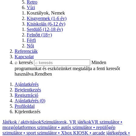
Retro
Vízi
Kosztályok, Nemek
Kisgyermek (1-6 év)
Kisiskolás (6-12 év)
Serdülő (12-18 év)
Felnőtt (18+)
Férfi
Női
Referenciák
Kapcsolat
⌕ keresés
Minden
programunkat és eszközünket megtalálja a fenti keresőt
használva.
Rendben
Ajánlatkérés
Bejelentkezés
Regisztráció
Ajánlatkérés (
0
)
Profiloldal
Kijelentkezés
Játékok / aktivitások
Szimulátorok, VR játékok
VR szimulátor •
mozgóplatformos szimulátor • autós szimulátor • repülőgép
szimulátor • sport szimulátor • Xbox KIOSK • arcade játékgépek •