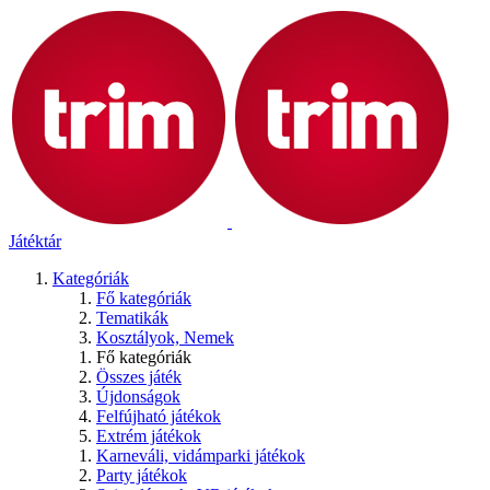
Játéktár
Kategóriák
Fő kategóriák
Tematikák
Kosztályok, Nemek
Fő kategóriák
Összes játék
Újdonságok
Felfújható játékok
Extrém játékok
Karneváli, vidámparki játékok
Party játékok