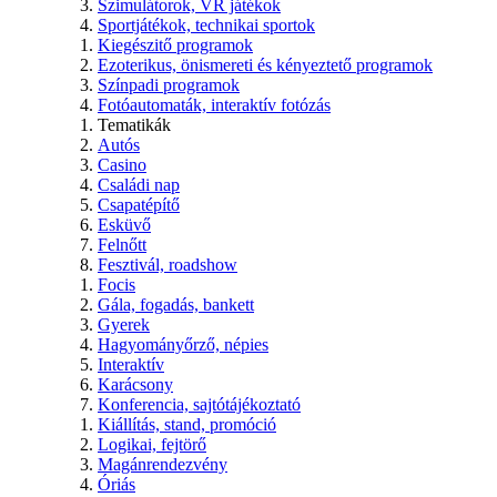
Szimulátorok, VR játékok
Sportjátékok, technikai sportok
Kiegészitő programok
Ezoterikus, önismereti és kényeztető programok
Színpadi programok
Fotóautomaták, interaktív fotózás
Tematikák
Autós
Casino
Családi nap
Csapatépítő
Esküvő
Felnőtt
Fesztivál, roadshow
Focis
Gála, fogadás, bankett
Gyerek
Hagyományőrző, népies
Interaktív
Karácsony
Konferencia, sajtótájékoztató
Kiállítás, stand, promóció
Logikai, fejtörő
Magánrendezvény
Óriás