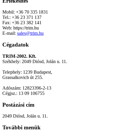
Értékesítés
Mobil: +36 70 335 1831
Tel.: +36 23 371 137
Fax: +36 23 382 141
Web: https://trim.hu
E-mail:
sales@trim.hu
Cégadatok
TRIM-2002. Kft.
Székhely: 2049 Diósd, Jolán u. 11.
Telephely: 1239 Budapest,
Grassalkovich út 255.
Adószám: 12823396-2-13
Cégjsz.: 13 09 106755
Postázási cím
2049 Diósd, Jolán u. 11.
További menük