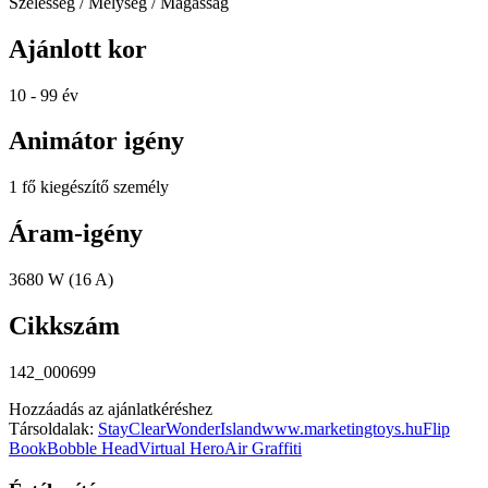
Szélesség / Mélység / Magasság
Ajánlott kor
10 - 99 év
Animátor igény
1 fő kiegészítő személy
Áram-igény
3680 W (16 A)
Cikkszám
142_000699
Hozzáadás az ajánlatkéréshez
Társoldalak:
StayClear
WonderIsland
www.marketingtoys.hu
Flip
Book
Bobble Head
Virtual Hero
Air Graffiti