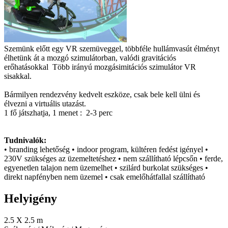
Szemünk előtt egy VR szemüveggel, többféle hullámvasút élményt
élhetünk át a mozgó szimulátorban, valódi gravitációs
erőhatásokkal Több irányú mozgásimitációs szimulátor VR
sisakkal.
Bármilyen rendezvény kedvelt eszköze, csak bele kell ülni és
élvezni a virtuális utazást.
1 fő játszhatja, 1 menet : 2-3 perc
Tudnivalók:
• branding lehetőség • indoor program, kültéren fedést igényel •
230V szükséges az üzemeltetéshez • nem szállítható lépcsőn • ferde,
egyenetlen talajon nem üzemelhet • szilárd burkolat szükséges •
direkt napfényben nem üzemel • csak emelőhátfallal szállítható
Helyigény
2.5 X 2.5 m