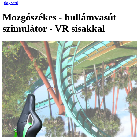
playseat
Mozgószékes - hullámvasút
szimulátor - VR sisakkal