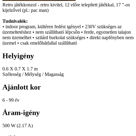
Retro játékkonzol - retro kivitel, 12 előre telepített játékkal, 17 "-os
kijelzővel (pl.: pac man)
Tudnivalók:
• indoor program, kültéren fedést igényel • 230V szükséges az
üzemeltetéshez • nem szállítható lépcsőn • ferde, egyenetlen talajon
nem üzemelhet • szilárd burkolat szükséges • direkt napfényben nem
üzemel • csak emelőhátfallal szállítható
Helyigény
0.6 X 0.7 X 1.7 m
Szélesség / Mélység / Magasság
Ajánlott kor
6 - 99 év
Áram-igény
500 W (2.17 A)