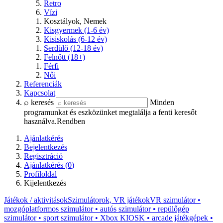
Retro
Vízi
Kosztályok, Nemek
Kisgyermek (1-6 év)
Kisiskolás (6-12 év)
Serdülő (12-18 év)
Felnőtt (18+)
Férfi
Női
Referenciák
Kapcsolat
⌕ keresés
Minden
programunkat és eszközünket megtalálja a fenti keresőt
használva.
Rendben
Ajánlatkérés
Bejelentkezés
Regisztráció
Ajánlatkérés (
0
)
Profiloldal
Kijelentkezés
Játékok / aktivitások
Szimulátorok, VR játékok
VR szimulátor •
mozgóplatformos szimulátor • autós szimulátor • repülőgép
szimulátor • sport szimulátor • Xbox KIOSK • arcade játékgépek •