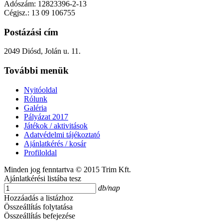
Adószám: 12823396-2-13
Cégjsz.: 13 09 106755
Postázási cím
2049 Diósd, Jolán u. 11.
További menük
Nyitóoldal
Rólunk
Galéria
Pályázat 2017
Játékok / aktivitások
Adatvédelmi tájékoztató
Ajánlatkérés / kosár
Profiloldal
Minden jog fenntartva © 2015 Trim Kft.
Ajánlatkérési listába tesz
db/nap
Hozzáadás a listázhoz
Összeállítás folytatása
Összeállítás befejezése