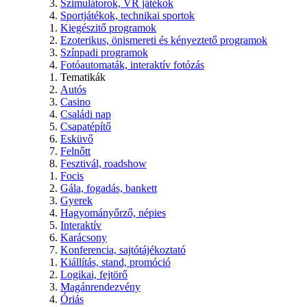
Szimulátorok, VR játékok
Sportjátékok, technikai sportok
Kiegészitő programok
Ezoterikus, önismereti és kényeztető programok
Színpadi programok
Fotóautomaták, interaktív fotózás
Tematikák
Autós
Casino
Családi nap
Csapatépítő
Esküvő
Felnőtt
Fesztivál, roadshow
Focis
Gála, fogadás, bankett
Gyerek
Hagyományőrző, népies
Interaktív
Karácsony
Konferencia, sajtótájékoztató
Kiállítás, stand, promóció
Logikai, fejtörő
Magánrendezvény
Óriás