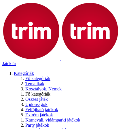
Játéktár
Kategóriák
Fő kategóriák
Tematikák
Kosztályok, Nemek
Fő kategóriák
Összes játék
Újdonságok
Felfújható játékok
Extrém játékok
Karneváli, vidámparki játékok
Party játékok