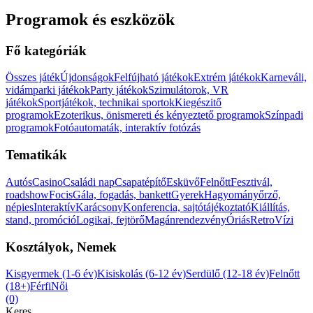
Programok és eszközök
Fő kategóriák
Összes játék
Újdonságok
Felfújható játékok
Extrém játékok
Karneváli,
vidámparki játékok
Party játékok
Szimulátorok, VR
játékok
Sportjátékok, technikai sportok
Kiegészitő
programok
Ezoterikus, önismereti és kényeztető programok
Színpadi
programok
Fotóautomaták, interaktív fotózás
Tematikák
Autós
Casino
Családi nap
Csapatépítő
Esküvő
Felnőtt
Fesztivál,
roadshow
Focis
Gála, fogadás, bankett
Gyerek
Hagyományőrző,
népies
Interaktív
Karácsony
Konferencia, sajtótájékoztató
Kiállítás,
stand, promóció
Logikai, fejtörő
Magánrendezvény
Óriás
Retro
Vízi
Kosztályok, Nemek
Kisgyermek (1-6 év)
Kisiskolás (6-12 év)
Serdülő (12-18 év)
Felnőtt
(18+)
Férfi
Női
(0)
Keres