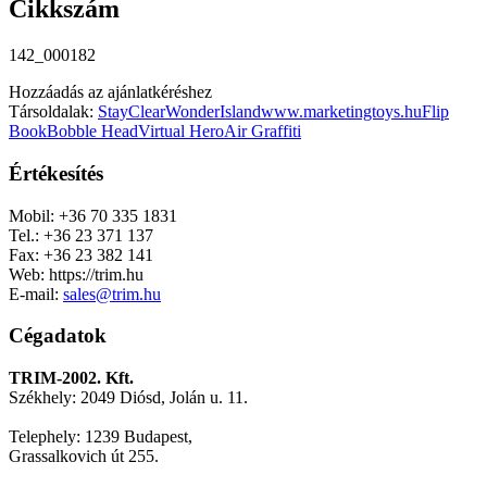
Cikkszám
142_000182
Hozzáadás az ajánlatkéréshez
Társoldalak:
StayClear
WonderIsland
www.marketingtoys.hu
Flip
Book
Bobble Head
Virtual Hero
Air Graffiti
Értékesítés
Mobil: +36 70 335 1831
Tel.: +36 23 371 137
Fax: +36 23 382 141
Web: https://trim.hu
E-mail:
sales@trim.hu
Cégadatok
TRIM-2002. Kft.
Székhely: 2049 Diósd, Jolán u. 11.
Telephely: 1239 Budapest,
Grassalkovich út 255.