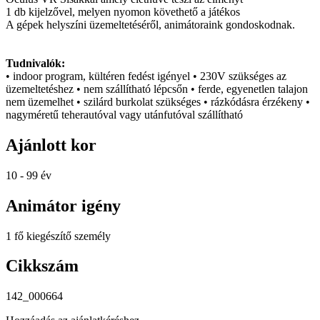
1 db kijelzővel, melyen nyomon követhető a játékos
A gépek helyszíni üzemeltetéséről, animátoraink gondoskodnak.
Tudnivalók:
• indoor program, kültéren fedést igényel • 230V szükséges az
üzemeltetéshez • nem szállítható lépcsőn • ferde, egyenetlen talajon
nem üzemelhet • szilárd burkolat szükséges • rázkódásra érzékeny •
nagyméretű teherautóval vagy utánfutóval szállítható
Ajánlott kor
10 - 99 év
Animátor igény
1 fő kiegészítő személy
Cikkszám
142_000664