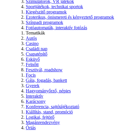
Szimulátorok, VR játékok
Sportjátékok, technikai sportok
Kiegészitő programok
Ezoterikus, önismereti és kényeztető programok
Színpadi programok
Fotóautomaták, interaktív fotózás
Tematikák
Autós
Casino
Családi nap
Csapatépítő
Esküvő
Felnőtt
Fesztivál, roadshow
Focis
Gála, fogadás, bankett
Gyerek
Hagyományőrző, népies
Interaktív
Karácsony
Konferencia, sajtótájékoztató
Kiállítás, stand, promóció
Logikai, fejtörő
Magánrendezvény
Óriás