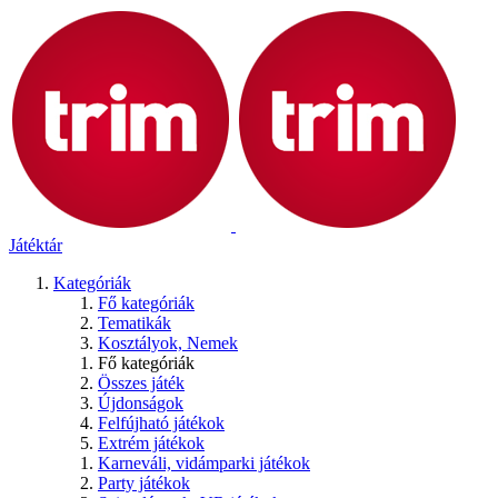
Játéktár
Kategóriák
Fő kategóriák
Tematikák
Kosztályok, Nemek
Fő kategóriák
Összes játék
Újdonságok
Felfújható játékok
Extrém játékok
Karneváli, vidámparki játékok
Party játékok