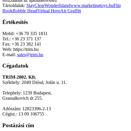
Hozzáadás az ajánlatkéréshez
Társoldalak:
StayClear
WonderIsland
www.marketingtoys.hu
Flip
Book
Bobble Head
Virtual Hero
Air Graffiti
Értékesítés
Mobil: +36 70 335 1831
Tel.: +36 23 371 137
Fax: +36 23 382 141
Web: https://trim.hu
E-mail:
sales@trim.hu
Cégadatok
TRIM-2002. Kft.
Székhely: 2049 Diósd, Jolán u. 11.
Telephely: 1239 Budapest,
Grassalkovich út 255.
Adószám: 12823396-2-13
Cégjsz.: 13 09 106755
Postázási cím