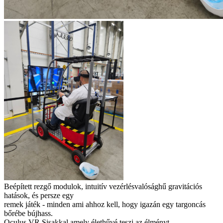
Beépített rezgő modulok, intuitív vezérlésvalósághű gravitációs
hatások, és persze egy
remek játék - minden ami ahhoz kell, hogy igazán egy targoncás
bőrébe bújhass.
Oculus VR Sisakkal amely élethűvé teszi az élményt