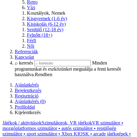
Retro
Vízi
Kosztályok, Nemek
Kisgyermek (1-6 év)
Kisiskolás (6-12 év)
Serdülő (12-18 év)
Felnőtt (18+)
Férfi
Női
Referenciák
Kapcsolat
⌕ keresés
Minden
programunkat és eszközünket megtalálja a fenti keresőt
használva.
Rendben
Ajánlatkérés
Bejelentkezés
Regisztráció
Ajánlatkérés (
0
)
Profiloldal
Kijelentkezés
Játékok / aktivitások
Szimulátorok, VR játékok
VR szimulátor •
mozgóplatformos szimulátor • autós szimulátor • repülőgép
szimulátor • sport szimulátor • Xbox KIOSK • arcade játékgépek •