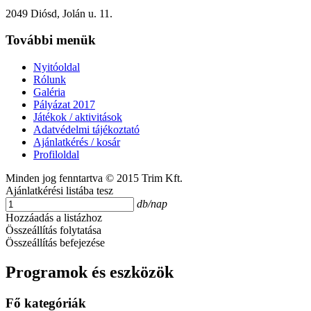
2049 Diósd, Jolán u. 11.
További menük
Nyitóoldal
Rólunk
Galéria
Pályázat 2017
Játékok / aktivitások
Adatvédelmi tájékoztató
Ajánlatkérés / kosár
Profiloldal
Minden jog fenntartva © 2015 Trim Kft.
Ajánlatkérési listába tesz
db/nap
Hozzáadás a listázhoz
Összeállítás folytatása
Összeállítás befejezése
Programok és eszközök
Fő kategóriák