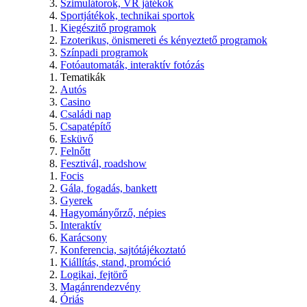
Szimulátorok, VR játékok
Sportjátékok, technikai sportok
Kiegészitő programok
Ezoterikus, önismereti és kényeztető programok
Színpadi programok
Fotóautomaták, interaktív fotózás
Tematikák
Autós
Casino
Családi nap
Csapatépítő
Esküvő
Felnőtt
Fesztivál, roadshow
Focis
Gála, fogadás, bankett
Gyerek
Hagyományőrző, népies
Interaktív
Karácsony
Konferencia, sajtótájékoztató
Kiállítás, stand, promóció
Logikai, fejtörő
Magánrendezvény
Óriás