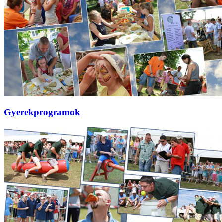
Gyerekprogramok