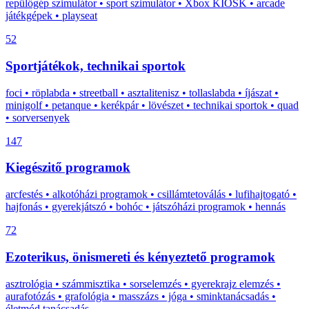
repülőgép szimulátor • sport szimulátor • Xbox KIOSK • arcade
játékgépek • playseat
52
Sportjátékok, technikai sportok
foci • röplabda • streetball • asztalitenisz • tollaslabda • íjászat •
minigolf • petanque • kerékpár • lövészet • technikai sportok • quad
• sorversenyek
147
Kiegészitő programok
arcfestés • alkotóházi programok • csillámtetoválás • lufihajtogató •
hajfonás • gyerekjátszó • bohóc • játszóházi programok • hennás
72
Ezoterikus, önismereti és kényeztető programok
asztrológia • számmisztika • sorselemzés • gyerekrajz elemzés •
aurafotózás • grafológia • masszázs • jóga • sminktanácsadás •
életmód tanácsadás