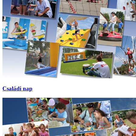
Családi nap