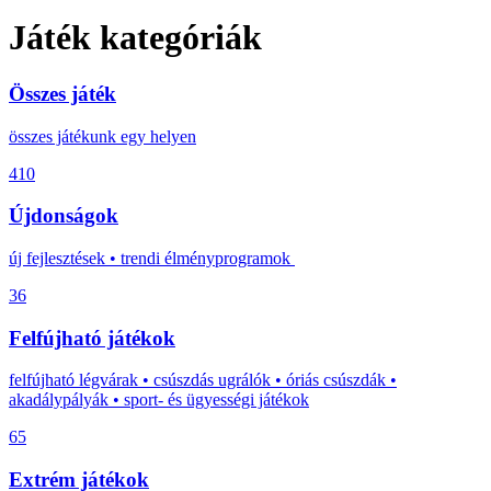
Játék kategóriák
Összes játék
összes játékunk egy helyen
410
Újdonságok
új fejlesztések • trendi élményprogramok
36
Felfújható játékok
felfújható légvárak • csúszdás ugrálók • óriás csúszdák •
akadálypályák • sport- és ügyességi játékok
65
Extrém játékok