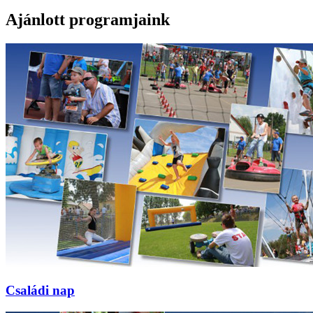
Ajánlott programjaink
Családi nap