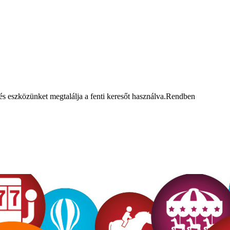
 eszközünket megtalálja a fenti keresőt használva.
Rendben