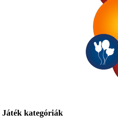
Játék kategóriák