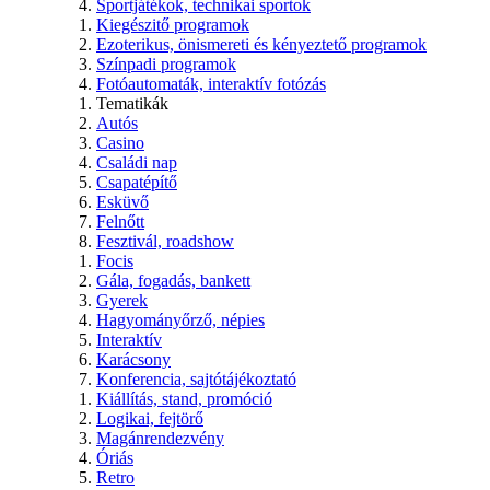
Sportjátékok, technikai sportok
Kiegészitő programok
Ezoterikus, önismereti és kényeztető programok
Színpadi programok
Fotóautomaták, interaktív fotózás
Tematikák
Autós
Casino
Családi nap
Csapatépítő
Esküvő
Felnőtt
Fesztivál, roadshow
Focis
Gála, fogadás, bankett
Gyerek
Hagyományőrző, népies
Interaktív
Karácsony
Konferencia, sajtótájékoztató
Kiállítás, stand, promóció
Logikai, fejtörő
Magánrendezvény
Óriás
Retro