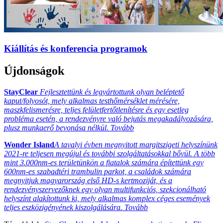
Kiállítás és konferencia programok
Újdonságok
StayClear
Fejlesztettünk és legyártottunk olyan beléptető
kaput/folyosót, mely alkalmas testhőmérséklet mérésére,
maszkfelismerésre, teljes felületfertőtlenítésre és egy esetleg
probléma esetén, a rendezvényre való bejutás megakadályozására,
plusz munkaerő bevonása nélkül.
Tovább
Wonder Island
A tavalyi évben megnyitott margitszigeti helyszínünk
2021-re teljesen megújul és további szolgáltatásokkal bővül. A több
mint 3.000nm-es területünkön a fiatalok számára építettünk egy
600nm-es szabadtéri trambulin parkot, a családok számára
megnyitjuk magyarország első HD-s kertmoziját, és a
rendezvényszervezőknek egy olyan multifunkciós, szekcionálható
helyszínt alakítottunk ki, mely alkalmas komplex céges események
teljes eszközigényének kiszolgálására.
Tovább