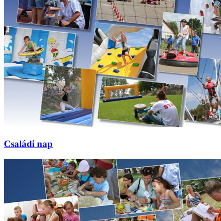
Családi nap