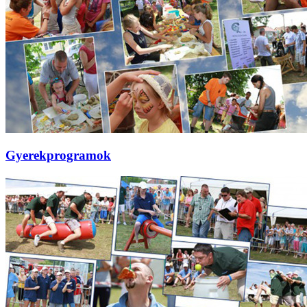
Gyerekprogramok