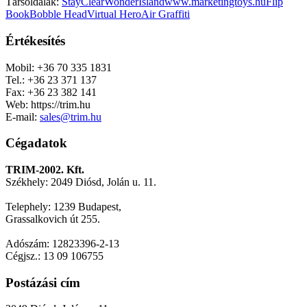
Társoldalak:
StayClear
WonderIsland
www.marketingtoys.hu
Flip
Book
Bobble Head
Virtual Hero
Air Graffiti
Értékesítés
Mobil: +36 70 335 1831
Tel.: +36 23 371 137
Fax: +36 23 382 141
Web: https://trim.hu
E-mail:
sales@trim.hu
Cégadatok
TRIM-2002. Kft.
Székhely: 2049 Diósd, Jolán u. 11.
Telephely: 1239 Budapest,
Grassalkovich út 255.
Adószám: 12823396-2-13
Cégjsz.: 13 09 106755
Postázási cím