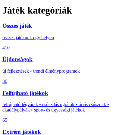
Játék kategóriák
Összes játék
összes játékunk egy helyen
410
Újdonságok
új fejlesztések • trendi élményprogramok
36
Felfújható játékok
felfújható légvárak • csúszdás ugrálók • óriás csúszdák •
akadálypályák • sport- és ügyességi játékok
65
Extrém játékok