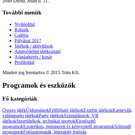
2049 Diósd, Jolán u. 11.
További menük
Nyitóoldal
Rólunk
Galéria
Pályázat 2017
Játékok / aktivitások
Adatvédelmi tájékoztató
Ajánlatkérés / kosár
Profiloldal
Minden jog fenntartva © 2015 Trim Kft.
Programok és eszközök
Fő kategóriák
Összes játék
Újdonságok
Felfújható játékok
Extrém játékok
Karneváli,
vidámparki játékok
Party játékok
Szimulátorok, VR
játékok
Sportjátékok, technikai sportok
Kiegészitő
programok
Ezoterikus, önismereti és kényeztető programok
Színpadi
programok
Fotóautomaták, interaktív fotózás