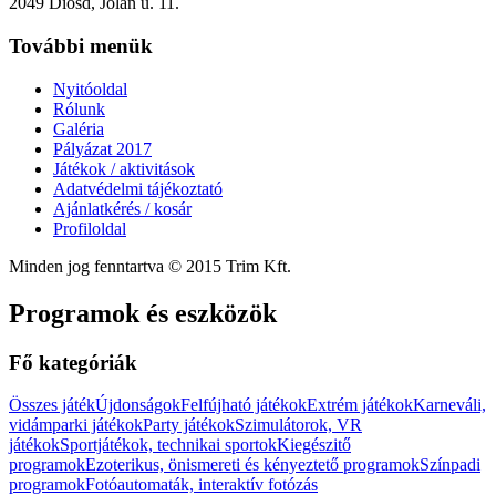
2049 Diósd, Jolán u. 11.
További menük
Nyitóoldal
Rólunk
Galéria
Pályázat 2017
Játékok / aktivitások
Adatvédelmi tájékoztató
Ajánlatkérés / kosár
Profiloldal
Minden jog fenntartva © 2015 Trim Kft.
Programok és eszközök
Fő kategóriák
Összes játék
Újdonságok
Felfújható játékok
Extrém játékok
Karneváli,
vidámparki játékok
Party játékok
Szimulátorok, VR
játékok
Sportjátékok, technikai sportok
Kiegészitő
programok
Ezoterikus, önismereti és kényeztető programok
Színpadi
programok
Fotóautomaták, interaktív fotózás