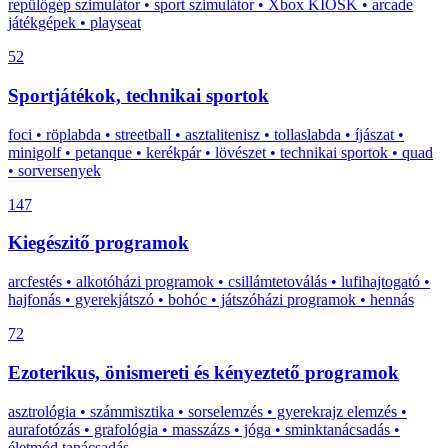
repülőgép szimulátor • sport szimulátor • Xbox KIOSK • arcade
játékgépek • playseat
52
Sportjátékok, technikai sportok
foci • röplabda • streetball • asztalitenisz • tollaslabda • íjászat •
minigolf • petanque • kerékpár • lövészet • technikai sportok • quad
• sorversenyek
147
Kiegészitő programok
arcfestés • alkotóházi programok • csillámtetoválás • lufihajtogató •
hajfonás • gyerekjátszó • bohóc • játszóházi programok • hennás
72
Ezoterikus, önismereti és kényeztető programok
asztrológia • számmisztika • sorselemzés • gyerekrajz elemzés •
aurafotózás • grafológia • masszázs • jóga • sminktanácsadás •
életmód tanácsadás