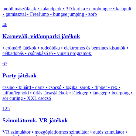
mobil mászófalak • kalandpark • 3D karika • eurobungee • katapult
• gumiasztal • FreeJump • bungee jumping • zorb
46
Karneváli, vidámparki játékok
• erőmérő játékok • rodeóbika • elektromos és benzines kisautók •
célbadobás • csónakázó tó • vurstli programok
67
Party játékok
casino • biliárd • darts • csocsó • logikai sarok • flipper • rex •
taifun/léghoki • óriás társasjátékok • játékgép • táncgép • beerpong •
sör curling • XXL csocsó
125
Szimulátorok, VR játékok
VR szimulátor • mozgóplatformos szimulátor • autós szimulátor •