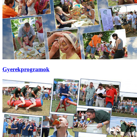
Gyerekprogramok