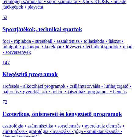
repülőgép szimulátor • sport szimulátor • Xbox KIOSK • arcade
játékgépek • playseat
52
Sportjátékok, technikai sportok
foci • röplabda • streetball • asztalitenisz • tollaslabda • íjászat •
minigolf • petanque • kerékpár • lövészet • technikai sportok • quad
• sorversenyek
147
Kiegészitő programok
arcfestés • alkotóházi programok • csillámtetoválás • lufihajtogató •
hajfonás • gyerekjátszó • bohóc • játszóházi programok • hennás
72
Ezoterikus, önismereti és kényeztető programok
asztrológia • számmisztika • sorselemzés • gyerekrajz elemzés •
aurafotózás • grafológia • masszázs • jóga • sminktanácsadás •
életmód tanácsadás