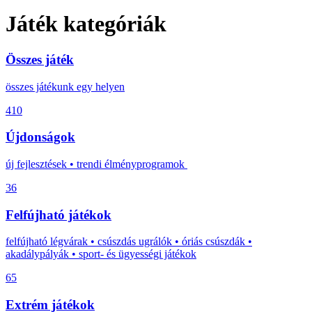
Játék kategóriák
Összes játék
összes játékunk egy helyen
410
Újdonságok
új fejlesztések • trendi élményprogramok
36
Felfújható játékok
felfújható légvárak • csúszdás ugrálók • óriás csúszdák •
akadálypályák • sport- és ügyességi játékok
65
Extrém játékok