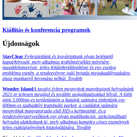
Kiállítás és konferencia programok
Újdonságok
StayClear
Fejlesztettünk és legyártottunk olyan beléptető
kaput/folyosót, mely alkalmas testhőmérséklet mérésére,
maszkfelismerésre, teljes felületfertőtlenítésre és egy esetleg
probléma esetén, a rendezvényre való bejutás megakadályozására,
plusz munkaerő bevonása nélkül.
Tovább
Wonder Island
A tavalyi évben megnyitott margitszigeti helyszínünk
2021-re teljesen megújul és további szolgáltatásokkal bővül. A több
mint 3.000nm-es területünkön a fiatalok számára építettünk egy
600nm-es szabadtéri trambulin parkot, a családok számára
megnyitjuk magyarország első HD-s kertmoziját, és a
rendezvényszervezőknek egy olyan multifunkciós, szekcionálható
helyszínt alakítottunk ki, mely alkalmas komplex céges események
teljes eszközigényének kiszolgálására.
Tovább