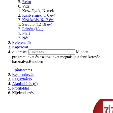
Retro
Vízi
Kosztályok, Nemek
Kisgyermek (1-6 év)
Kisiskolás (6-12 év)
Serdülő (12-18 év)
Felnőtt (18+)
Férfi
Női
Referenciák
Kapcsolat
⌕ keresés
Minden
programunkat és eszközünket megtalálja a fenti keresőt
használva.
Rendben
Ajánlatkérés
Bejelentkezés
Regisztráció
Ajánlatkérés (
0
)
Profiloldal
Kijelentkezés