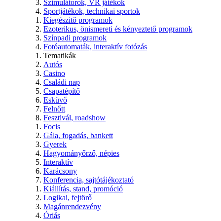
Szimulátorok, VR játékok
Sportjátékok, technikai sportok
Kiegészitő programok
Ezoterikus, önismereti és kényeztető programok
Színpadi programok
Fotóautomaták, interaktív fotózás
Tematikák
Autós
Casino
Családi nap
Csapatépítő
Esküvő
Felnőtt
Fesztivál, roadshow
Focis
Gála, fogadás, bankett
Gyerek
Hagyományőrző, népies
Interaktív
Karácsony
Konferencia, sajtótájékoztató
Kiállítás, stand, promóció
Logikai, fejtörő
Magánrendezvény
Óriás