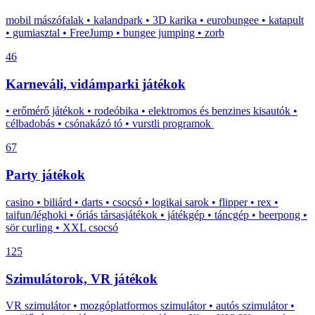
mobil mászófalak • kalandpark • 3D karika • eurobungee • katapult
• gumiasztal • FreeJump • bungee jumping • zorb
46
Karneváli, vidámparki játékok
• erőmérő játékok • rodeóbika • elektromos és benzines kisautók •
célbadobás • csónakázó tó • vurstli programok
67
Party játékok
casino • biliárd • darts • csocsó • logikai sarok • flipper • rex •
taifun/léghoki • óriás társasjátékok • játékgép • táncgép • beerpong •
sör curling • XXL csocsó
125
Szimulátorok, VR játékok
VR szimulátor • mozgóplatformos szimulátor • autós szimulátor •