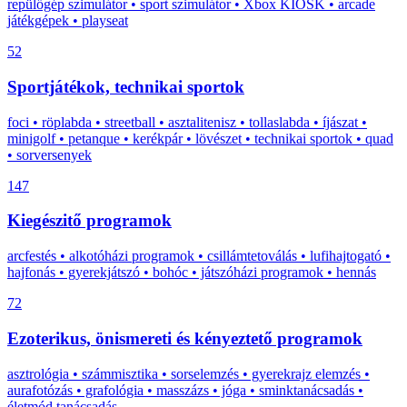
repülőgép szimulátor • sport szimulátor • Xbox KIOSK • arcade
játékgépek • playseat
52
Sportjátékok, technikai sportok
foci • röplabda • streetball • asztalitenisz • tollaslabda • íjászat •
minigolf • petanque • kerékpár • lövészet • technikai sportok • quad
• sorversenyek
147
Kiegészitő programok
arcfestés • alkotóházi programok • csillámtetoválás • lufihajtogató •
hajfonás • gyerekjátszó • bohóc • játszóházi programok • hennás
72
Ezoterikus, önismereti és kényeztető programok
asztrológia • számmisztika • sorselemzés • gyerekrajz elemzés •
aurafotózás • grafológia • masszázs • jóga • sminktanácsadás •
életmód tanácsadás